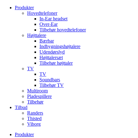
Videre
Produkter
til
Hovedtelefoner
indhold
In-Ear headset
Over-Ear
Tilbehør hovedtelefoner
Højttalere
Bærbar
Indbygningshøjtalere
Udendørslyd
Højttalersæt
Tilbehør højttaler
TV
TV
Soundbars
Tilbehør TV
Multiroom
Pladespillere
Tilbehør
Tilbud
Randers
Thisted
Viborg
Produkter