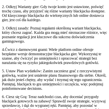
2. Odkryj Warianty gier: Gdy twoje konto jest ustawione, poświęć
trochę czasu, aby przyjrzeć się różne warianty blackjacka dostępne.
Od klasycznego blackjacka do wieloręcznych lub online dostawca
gier, jest coś dla każdego.
3. Odkryj zasady: Poznaj regułami określoną wariant blackjacka,
który chcesz zagrać. Każda gra mogą mieć nieznaczne różnice, więc
poznanie regulacji jest kluczowe dla sukcesu doświadczenia
gamingowego.
4.Ćwicz z darmowymi grami: Wiele platform online oferuje
bezpłatne wersje demonstracyjne blackjacka gier. Wykorzystaj te
szanse, aby ćwiczyć po umiejętności i opracować strategii bez
narażania się na ryzyko jakiegokolwiek prawdziwych gotówki.
5. Ustaw Plan wydatków: Zanim zaczniesz grać z rzeczywistymi
gotówką, ważne jest ustalenie planu finansowego dla siebie. Określ,
jak dużo jesteś chętny, aby wydać i trzymaj się tego ograniczenia.
Pamiętaj, blackjack to gra umiejętności i szczęścia, więc podejmuj
poinformowane decisions.
6. Ciesz się Grą: Teraz nadchodzi czas, aby doceniać przygody
blackjack gotowych na zabawę! Sprawdź swoje strategie, wyzywaj
sprzedawcę, i dąż do wygranej ręki. Pamiętaj, aby pozostać w