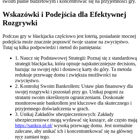
swoim planie budżetowym i koncentrować się na przyjemności gry.
Wskazówki i Podejścia dla Efektywnej
Rozgrywki
Podczas gry w blackjacka częściowo jest loterią, posiadanie mocnej
podejścia może znacznie poprawić twoje szanse na zwycięstwo.
Tutaj są kilka podpowiedzi i metod do pamiętania:
1. Naucz się Podstawowej Strategii: Poznaj się z standardową
strategii blackjacka, która opisuje najskuteczniejsze decisions,
bazując na swojej ręki i dostawcę karty do góry. Ta metoda
redukuje przewagę domu i zwiększa możliwości na
zwycięstwo.
2. Kontroluj Swoim Bankrollem: Ustaw plan finansowy dla
swojej rozgrywki i pozostań przy go. Unikaj pogoni za
stratami swoim określonym ograniczeniami. Doskonałe
monitorowanie bankrollem jest kluczowe dla skutecznego i
przyjemnego doświadczenia w grach.
3. Unikaj Zakładów ubezpieczeniowych: Zakłady
ubezpieczeniowe mogą wydawać się kuszące, ale często mają
https://sankra-pl.pl/
wysoką przewagę domu. Jest normalnie
zalecane, aby unikać ich i koncentratekować się na głównej
ręce zamiast tego.