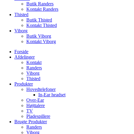
Butik Randers
Kontakt Randers
Thisted
Butik Thisted
Kontakt Thisted
Viborg
Butik Viborg
Kontakt Viborg
Forside
Afdelinger
Kontakt
Randers
Viborg
Thisted
Produkter
Hovedtelefoner
In-Ear headset
Over-Ear
Højttalere
TV
Pladespillere
Brugte Produkter
Randers
Viborg