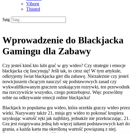
Viborg
Thisted
Søg
Wprowadzenie do Blackjacka
Gamingu dla Zabawy
Czy jesteś kimś kto lubi grać w gry wideo? Czy strategie i emocje
blackjacka cię fascynują? Jeśli tak, to ciesz się! W tym artykule,
odkryjemy świat blackjacka gier dla zabawę. Niezależnie czy jesteś
nowicjuszem chcącym nauczyć się podstawowych zasad czy
wykwalifikowanym graczem szukającym rozrywki, ten przewodnik
ma rzeczywiście wszystko, czego
potrzebujesz. Więc pozwólmy
sobie na odkrywanie emocji online blackjacka!
Blackjack to popularna gra wideo, która urzekła graczy wideo przez
wieki. Nazywany także 21, misja gry wideo to pokonać krupiera
uzyskując wartość ręki jak najbliżej, jednakże nie przekraczając, 21.
Gra jest rozgrywana jedną lub więcej taliami podstawowych kart do
grania, a każda karta ma określoną wartość powiązaną z niej.