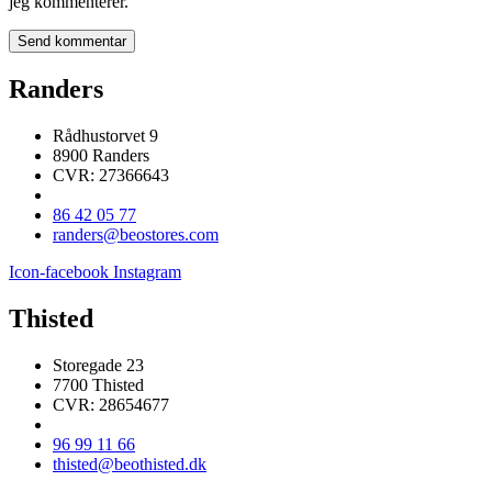
jeg kommenterer.
Randers
Rådhustorvet 9
8900 Randers
CVR: 27366643
86 42 05 77
randers@beostores.com
Icon-facebook
Instagram
Thisted
Storegade 23
7700 Thisted
CVR: 28654677
96 99 11 66
thisted@beothisted.dk