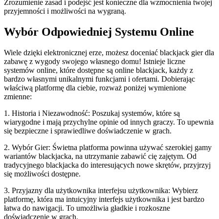
Zrozumienie zasad i podejść jest konieczne dla wzmocnienia twojej
przyjemności i możliwości na wygraną.
Wybór Odpowiedniej Systemu Online
Wiele dzięki elektronicznej erze, możesz doceniać blackjack gier dla
zabawę z wygody swojego własnego domu! Istnieje liczne
systemów online, które dostępne są online blackjack, każdy z
bardzo własnymi unikalnymi funkcjami i ofertami. Dobierając
właściwą platformę dla ciebie, rozważ poniżej wymienione
zmienne:
1. Historia i Niezawodność: Poszukaj systemów, które są
wiarygodne i mają przychylne opinie od innych graczy. To upewnia
się bezpieczne i sprawiedliwe doświadczenie w grach.
2. Wybór Gier: Świetna platforma powinna używać szerokiej gamy
wariantów blackjacka, na utrzymanie zabawić cię zajętym. Od
tradycyjnego blackjacka do interesujących nowe skrętów, przyjrzyj
się możliwości dostępne.
3. Przyjazny dla użytkownika interfejsu użytkownika: Wybierz
platformę, która ma intuicyjny interfejs użytkownika i jest bardzo
łatwa do nawigacji. To umożliwia gładkie i rozkoszne
doświadczenie w grach.