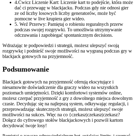
4.Ćwicz Liczenie Kart: Liczenie kart to podejście, która może
dać ci przewagę w blackjacku. Podczas gdy nie odnosi gier
ze od liczby losowych liczby generatorów, może być
pomocne w live krupiera gier wideo.
5. Weź Przerwy: Pamiętaj o robieniu reguralnych przerw
podczas swojej rozgrywki. To umożliwia utrzymywanie
odczuwania i zapobiegać spontanicznym decisions.
Wdrażając te podpowiedzi i strategii, możesz ulepszyć swoją
rozgrywkę i podnieść swoje możliwości na wygraną podczas gry w
blackjack gotowych na przyjemność.
Podsumowanie
Blackjack gotowych na przyjemność oferują ekscytujące i
niesamowite doświadczenie dla graczy wideo na wszystkich
poziomach umiejętności. Dzięki komfortowi systemów online,
możesz czerpać przyjemność z gry z dowolnego miejsca dowolnym
czasie. Decydując się na najlepszą system, odkrywając regulacji, i
przeprowadzając skutecznych strategii, możesz ulepszyć swoje
możliwości na sukces. Więc na co {czekasz|czekasz|czekasz?
Dołącz do cyfrowego stołów blackjackowych i pozwól kartom
decydować twoje losy!
Pamiętaj o zawsze odpowiedzialnym bet, ustalając limity, i czerpać