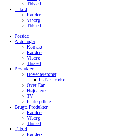
Thisted
Tilbud
Randers
Viborg
Thisted
Forside
Afdelinger
Kontakt
Randers
Viborg
Thisted
Produkter
Hovedtelefoner
In-Ear headset
Over-Ear
Højttalere
TV
Pladespillere
Brugte Produkter
Randers
Viborg
Thisted
Tilbud
Randers