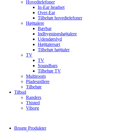
Hovedtelefoner
In-Ear headset
Over-Ear
Tilbehør hovedtelefoner
Højttalere
Bærbar
Indbygningshøjtalere
Udendørslyd
Højttalersæt
Tilbehør højttaler
TV
TV
Soundbars
Tilbehør TV
Multiroom
Pladespillere
Tilbehør
Tilbud
Randers
Thisted
Viborg
Brugte Produkter