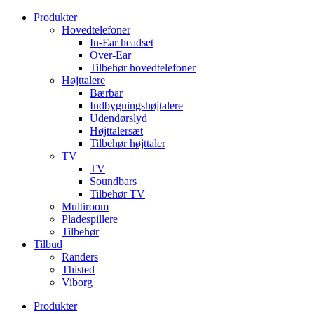
Videre
Produkter
til
Hovedtelefoner
indhold
In-Ear headset
Over-Ear
Tilbehør hovedtelefoner
Højttalere
Bærbar
Indbygningshøjtalere
Udendørslyd
Højttalersæt
Tilbehør højttaler
TV
TV
Soundbars
Tilbehør TV
Multiroom
Pladespillere
Tilbehør
Tilbud
Randers
Thisted
Viborg
Produkter