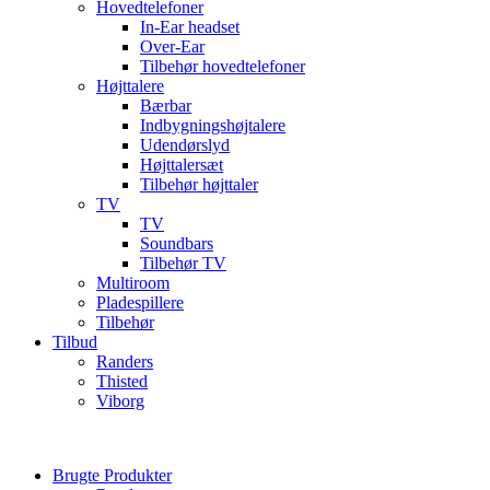
Hovedtelefoner
In-Ear headset
Over-Ear
Tilbehør hovedtelefoner
Højttalere
Bærbar
Indbygningshøjtalere
Udendørslyd
Højttalersæt
Tilbehør højttaler
TV
TV
Soundbars
Tilbehør TV
Multiroom
Pladespillere
Tilbehør
Tilbud
Randers
Thisted
Viborg
Brugte Produkter