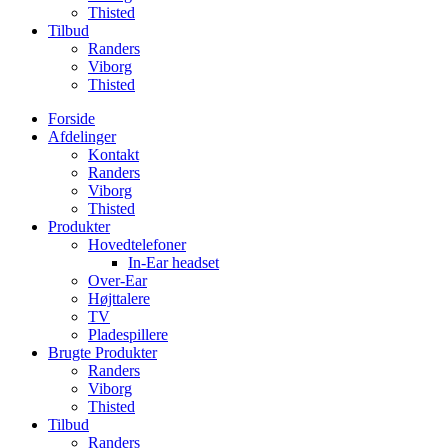
Thisted
Tilbud
Randers
Viborg
Thisted
Forside
Afdelinger
Kontakt
Randers
Viborg
Thisted
Produkter
Hovedtelefoner
In-Ear headset
Over-Ear
Højttalere
TV
Pladespillere
Brugte Produkter
Randers
Viborg
Thisted
Tilbud
Randers