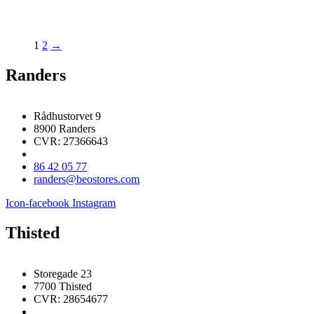
1
2
→
Randers
Rådhustorvet 9
8900 Randers
CVR: 27366643
86 42 05 77
randers@beostores.com
Icon-facebook
Instagram
Thisted
Storegade 23
7700 Thisted
CVR: 28654677