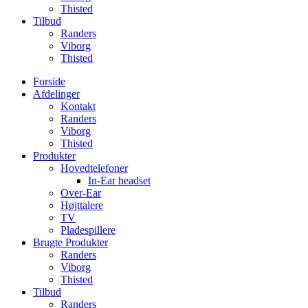
Thisted
Tilbud
Randers
Viborg
Thisted
Forside
Afdelinger
Kontakt
Randers
Viborg
Thisted
Produkter
Hovedtelefoner
In-Ear headset
Over-Ear
Højttalere
TV
Pladespillere
Brugte Produkter
Randers
Viborg
Thisted
Tilbud
Randers