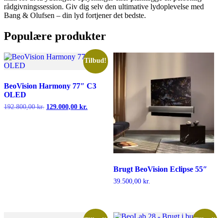
rådgivningssession. Giv dig selv den ultimative lydoplevelse med
Bang & Olufsen – din lyd fortjener det bedste.
Populære produkter
Tilbud!
BeoVision Harmony 77″ C3
OLED
192.800,00
kr.
Den
129.000,00
kr.
Den
oprindelige
aktuelle
pris
pris
var:
er:
192.800,00 kr..
129.000,00 kr..
Brugt BeoVision Eclipse 55″
39.500,00
kr.