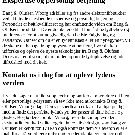
Ekspertise og personlig betjening
Bang & Olufsen Viborg adskiller sig fra andre elektronikbutikker
ved at tilbyde enestående ekspertise og personlig betjening.
Personalet er højt kvalificeret og har omfattende viden om Bang &
Olufsens produkter. De er dedikerede til at forstå dine lydbehov og
præferencer for at kunne give dig den bedste rådgivning og
assistance. Uanset om du er en lydentusiast eller en nybegynder, vil
de skabe en behagelig og oplysende atmosfære, hvor du kan
udforske og opleve de nyeste teknologier fra Bang & Olufsen.
Deres mål er at sikre, at du får den optimale lydoplevelse og fuld
tilfredshed med dit køb.
Kontakt os i dag for at opleve lydens
verden
Hvis du søger en unik lydoplevelse og ønsker at opgradere dit hjem
eller personlige lydsystem, så tøv ikke med at kontakte Bang &
Olufsen Viborg i dag. Deres ekspertteam er klar til at hjælpe dig
med at finde det perfekte lydudstyr, der passer til dine behov og
ønsker. Besøg deres butik i Viborg, hvor du kan opleve den
ekstraordinære lydkvalitet og det innovative design, som Bang &
Olufsen er kendt for. Du kan også kontakte dem via telefon eller e-
mail for at få yderligere oplysninger eller planlægge en personlig