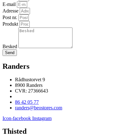
E-mail
Adresse
Post nr.
Produkt
Besked
Send
Randers
Rådhustorvet 9
8900 Randers
CVR: 27366643
86 42 05 77
randers@beostores.com
Icon-facebook
Instagram
Thisted