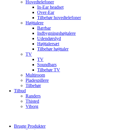
Hovedtelefoner
In-Ear headset
Over-Ear
Tilbehør hovedtelefoner
Højttalere
Bærbar
Indbygningshøjtalere
Udendørslyd
Højttalersæt
Tilbehør højttaler
TV
TV
Soundbars
Tilbehør TV
Multiroom
Pladespillere
Tilbehør
Tilbud
Randers
Thisted
Viborg
Brugte Produkter