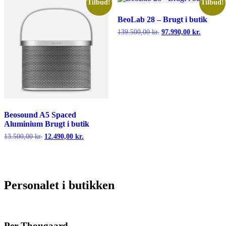
Tilbud!
Tilbud!
BeoLab 28 – Brugt i butik
139.500,00
kr.
Den
97.990,00
kr.
Den
oprindelige
aktuelle
pris
pris
var:
er:
139.500,00 kr..
97.990,0
Beosound A5 Spaced
Aluminium Brugt i butik
13.500,00
kr.
Den
12.490,00
kr.
Den
oprindelige
aktuelle
pris
pris
var:
er:
13.500,00 kr..
12.490,00 kr..
Personalet i butikken
Per Thougaard