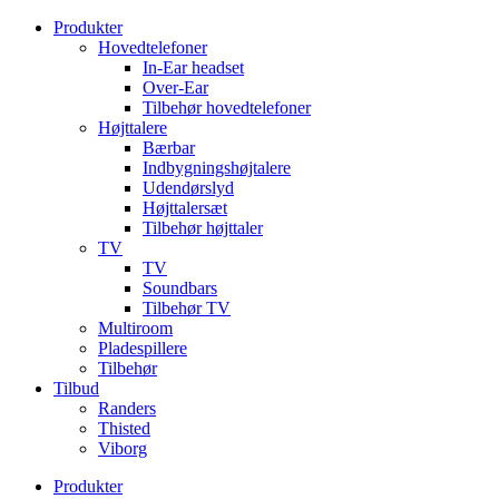
Videre
Produkter
til
Hovedtelefoner
indhold
In-Ear headset
Over-Ear
Tilbehør hovedtelefoner
Højttalere
Bærbar
Indbygningshøjtalere
Udendørslyd
Højttalersæt
Tilbehør højttaler
TV
TV
Soundbars
Tilbehør TV
Multiroom
Pladespillere
Tilbehør
Tilbud
Randers
Thisted
Viborg
Produkter