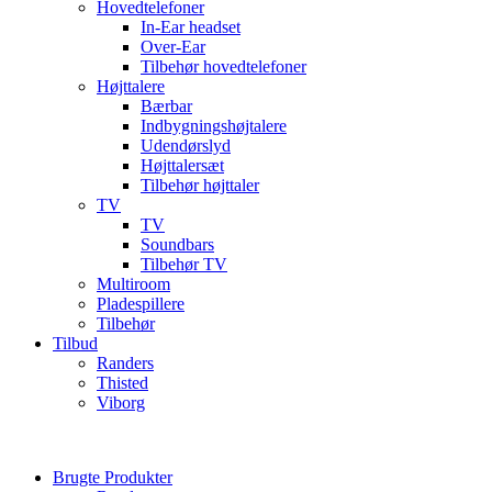
Hovedtelefoner
In-Ear headset
Over-Ear
Tilbehør hovedtelefoner
Højttalere
Bærbar
Indbygningshøjtalere
Udendørslyd
Højttalersæt
Tilbehør højttaler
TV
TV
Soundbars
Tilbehør TV
Multiroom
Pladespillere
Tilbehør
Tilbud
Randers
Thisted
Viborg
Brugte Produkter