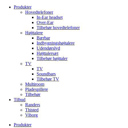
Videre
Produkter
til
Hovedtelefoner
indhold
In-Ear headset
Over-Ear
Tilbehør hovedtelefoner
Højttalere
Bærbar
Indbygningshøjtalere
Udendørslyd
Højttalersæt
Tilbehør højttaler
TV
TV
Soundbars
Tilbehør TV
Multiroom
Pladespillere
Tilbehør
Tilbud
Randers
Thisted
Viborg
Produkter