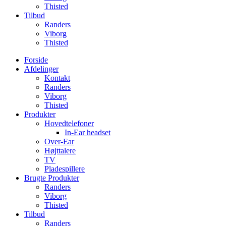
Thisted
Tilbud
Randers
Viborg
Thisted
Forside
Afdelinger
Kontakt
Randers
Viborg
Thisted
Produkter
Hovedtelefoner
In-Ear headset
Over-Ear
Højttalere
TV
Pladespillere
Brugte Produkter
Randers
Viborg
Thisted
Tilbud
Randers