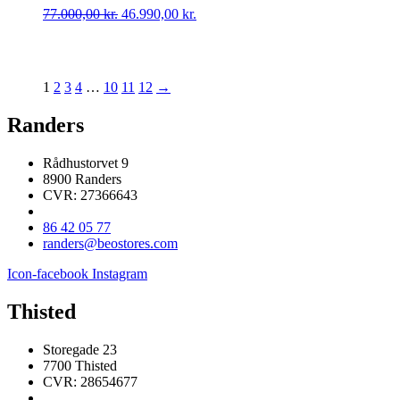
Den
Den
77.000,00
kr.
46.990,00
kr.
oprindelige
aktuelle
pris
pris
var:
er:
77.000,00 kr..
46.990,00 kr..
1
2
3
4
…
10
11
12
→
Randers
Rådhustorvet 9
8900 Randers
CVR: 27366643
86 42 05 77
randers@beostores.com
Icon-facebook
Instagram
Thisted
Storegade 23
7700 Thisted
CVR: 28654677