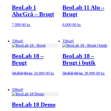
BeoLab 1
BeoLab 11 Alu –
Alu/Grå – Brugt
Brugt
7.990,00
kr.
6.000,00
kr.
Tilbud!
Tilbud!
BeoLab 18 –
BeoLab 18 –
Brugt
Brugt i butik
Den
Den
Den
De
58.850,00
kr.
34.990,00
kr.
58.850,00
kr.
38.990,00
kr.
oprindelige
aktuelle
oprindelige
aktu
pris
pris
pris
pris
var:
er:
var:
er:
Tilbud!
58.850,00 kr..
34.990,00 kr..
58.850,00 kr..
38.9
BeoLab 18 Demo