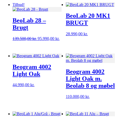
Tilbud!
BeoLab 20 MK1
BeoLab 28 –
BRUGT
Brugt
28.990,00
kr.
Den
Den
139.500,00
kr.
95.990,00
kr.
oprindelige
aktuelle
pris
pris
var:
er:
139.500,00 kr..
95.990,00 kr..
Beogram 4002
Beogram 4002
Light Oak
Light Oak m.
Beolab 8 og møbel
44.990,00
kr.
110.000,00
kr.