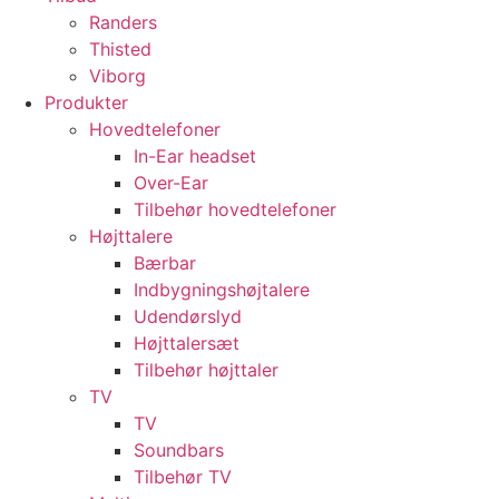
Randers
Thisted
Viborg
Produkter
Hovedtelefoner
In-Ear headset
Over-Ear
Tilbehør hovedtelefoner
Højttalere
Bærbar
Indbygningshøjtalere
Udendørslyd
Højttalersæt
Tilbehør højttaler
TV
TV
Soundbars
Tilbehør TV