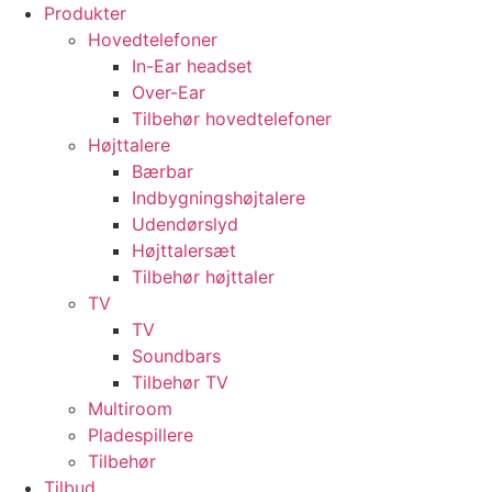
Videre
Produkter
til
Hovedtelefoner
indhold
In-Ear headset
Over-Ear
Tilbehør hovedtelefoner
Højttalere
Bærbar
Indbygningshøjtalere
Udendørslyd
Højttalersæt
Tilbehør højttaler
TV
TV
Soundbars
Tilbehør TV
Multiroom
Pladespillere
Tilbehør
Tilbud