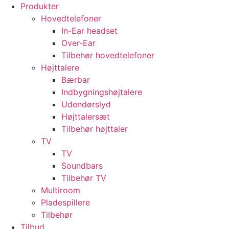
Videre
Produkter
til
Hovedtelefoner
indhold
In-Ear headset
Over-Ear
Tilbehør hovedtelefoner
Højttalere
Bærbar
Indbygningshøjtalere
Udendørslyd
Højttalersæt
Tilbehør højttaler
TV
TV
Soundbars
Tilbehør TV
Multiroom
Pladespillere
Tilbehør
Tilbud