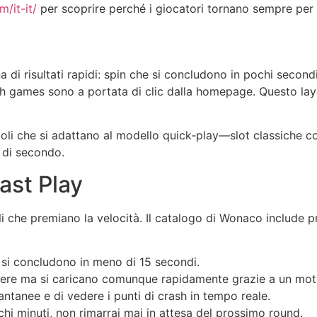
m/it-it/
per scoprire perché i giocatori tornano sempre per 
na di risultati rapidi: spin che si concludono in pochi sec
crash games sono a portata di clic dalla homepage. Questo la
titoli che si adattano al modello quick‑play—slot classiche co
 di secondo.
ast Play
oli che premiano la velocità. Il catalogo di Wonaco include
e si concludono in meno di 15 secondi.
ncere ma si caricano comunque rapidamente grazie a un moto
tanee e di vedere i punti di crash in tempo reale.
i minuti, non rimarrai mai in attesa del prossimo round.