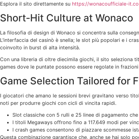
Esplora il sito direttamente su
https://wonacoufficiale-it.co
Short‑Hit Culture at Wonaco
La filosofia di design di Wonaco si concentra sulla conseg
L’interfaccia del casinò è snella; le slot più popolari e i 
coinvolto in burst di alta intensità.
Con una libreria di oltre diecimila giochi, il sito seleziona 
games dove le puntate possono essere regolate in frazioni
Game Selection Tailored for F
I giocatori che amano le sessioni brevi gravitano verso tit
noti per produrre giochi con cicli di vincita rapidi.
Slot classiche con 5 rulli e 25 linee di pagamento ch
I titoli Megaways offrono fino a 117.649 modi per vi
I crash games consentono di piazzare scommesse istan
Questa combinazione garantisce che, anche se hai solo poch