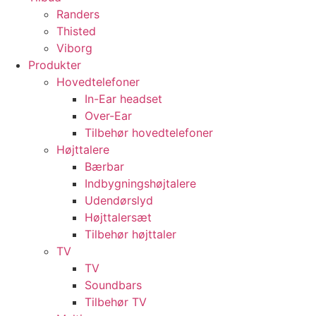
Randers
Thisted
Viborg
Produkter
Hovedtelefoner
In-Ear headset
Over-Ear
Tilbehør hovedtelefoner
Højttalere
Bærbar
Indbygningshøjtalere
Udendørslyd
Højttalersæt
Tilbehør højttaler
TV
TV
Soundbars
Tilbehør TV