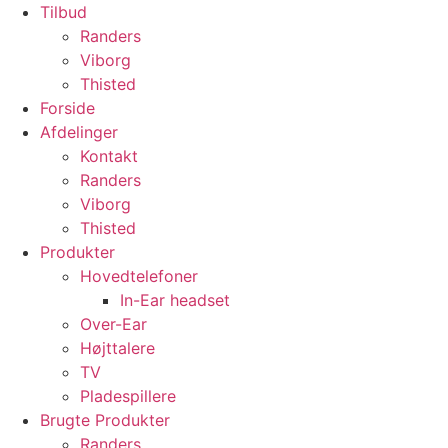
Tilbud
Randers
Viborg
Thisted
Forside
Afdelinger
Kontakt
Randers
Viborg
Thisted
Produkter
Hovedtelefoner
In-Ear headset
Over-Ear
Højttalere
TV
Pladespillere
Brugte Produkter
Randers