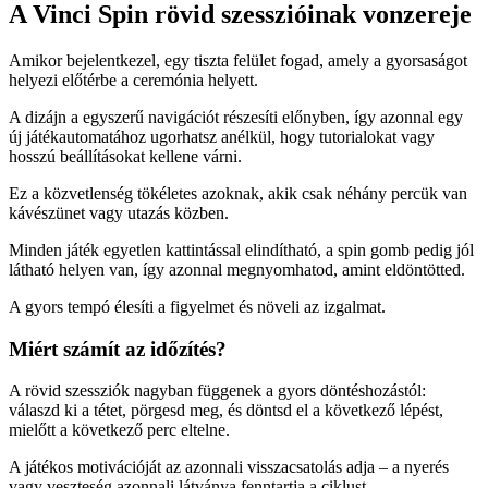
A Vinci Spin rövid szesszióinak vonzereje
Amikor bejelentkezel, egy tiszta felület fogad, amely a gyorsaságot
helyezi előtérbe a ceremónia helyett.
A dizájn a egyszerű navigációt részesíti előnyben, így azonnal egy
új játékautomatához ugorhatsz anélkül, hogy tutorialokat vagy
hosszú beállításokat kellene várni.
Ez a közvetlenség tökéletes azoknak, akik csak néhány percük van
kávészünet vagy utazás közben.
Minden játék egyetlen kattintással elindítható, a spin gomb pedig jól
látható helyen van, így azonnal megnyomhatod, amint eldöntötted.
A gyors tempó élesíti a figyelmet és növeli az izgalmat.
Miért számít az időzítés?
A rövid szessziók nagyban függenek a gyors döntéshozástól:
válaszd ki a tétet, pörgesd meg, és döntsd el a következő lépést,
mielőtt a következő perc eltelne.
A játékos motivációját az azonnali visszacsatolás adja – a nyerés
vagy veszteség azonnali látványa fenntartja a ciklust.