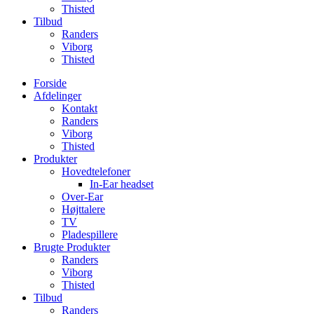
Thisted
Tilbud
Randers
Viborg
Thisted
Forside
Afdelinger
Kontakt
Randers
Viborg
Thisted
Produkter
Hovedtelefoner
In-Ear headset
Over-Ear
Højttalere
TV
Pladespillere
Brugte Produkter
Randers
Viborg
Thisted
Tilbud
Randers