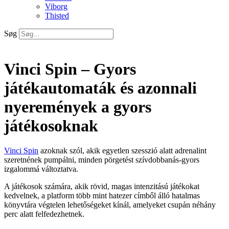
Viborg
Thisted
Søg
Vinci Spin – Gyors
játékautomaták és azonnali
nyeremények a gyors
játékosoknak
Vinci Spin
azoknak szól, akik egyetlen szesszió alatt adrenalint
szeretnének pumpálni, minden pörgetést szívdobbanás‑gyors
izgalommá változtatva.
A játékosok számára, akik rövid, magas intenzitású játékokat
kedvelnek, a platform több mint hatezer címből álló hatalmas
könyvtára végtelen lehetőségeket kínál, amelyeket csupán néhány
perc alatt felfedezhetnek.