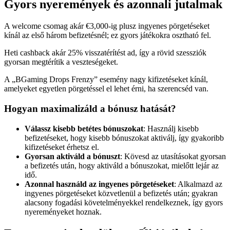
Gyors nyeremények és azonnali jutalmak
A welcome csomag akár €3,000-ig plusz ingyenes pörgetéseket
kínál az első három befizetésnél; ez gyors játékokra osztható fel.
Heti cashback akár 25% visszatérítést ad, így a rövid szessziók
gyorsan megtérítik a veszteségeket.
A „BGaming Drops Frenzy” esemény nagy kifizetéseket kínál,
amelyeket egyetlen pörgetéssel el lehet érni, ha szerencséd van.
Hogyan maximalizáld a bónusz hatását?
Válassz kisebb betétes bónuszokat
: Használj kisebb
befizetéseket, hogy kisebb bónuszokat aktiválj, így gyakoribb
kifizetéseket érhetsz el.
Gyorsan aktiváld a bónuszt
: Kövesd az utasításokat gyorsan
a befizetés után, hogy aktiváld a bónuszokat, mielőtt lejár az
idő.
Azonnal használd az ingyenes pörgetéseket
: Alkalmazd az
ingyenes pörgetéseket közvetlenül a befizetés után; gyakran
alacsony fogadási követelményekkel rendelkeznek, így gyors
nyereményeket hoznak.