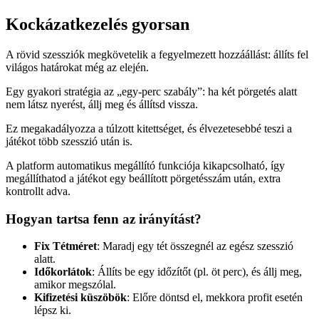
Kockázatkezelés gyorsan
A rövid szessziók megkövetelik a fegyelmezett hozzáállást: állíts fel
világos határokat még az elején.
Egy gyakori stratégia az „egy‑perc szabály”: ha két pörgetés alatt
nem látsz nyerést, állj meg és állítsd vissza.
Ez megakadályozza a túlzott kitettséget, és élvezetesebbé teszi a
játékot több szesszió után is.
A platform automatikus megállító funkciója kikapcsolható, így
megállíthatod a játékot egy beállított pörgetésszám után, extra
kontrollt adva.
Hogyan tartsa fenn az irányítást?
Fix Tétméret
: Maradj egy tét összegnél az egész szesszió
alatt.
Időkorlátok
: Állíts be egy időzítőt (pl. öt perc), és állj meg,
amikor megszólal.
Kifizetési küszöbök
: Előre döntsd el, mekkora profit esetén
lépsz ki.