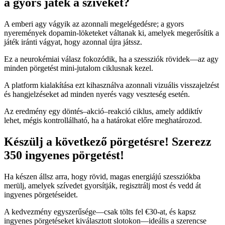
a gyors játék a szíveket?
A emberi agy vágyik az azonnali megelégedésre; a gyors
nyeremények dopamin‑löketeket váltanak ki, amelyek megerősítik a
játék iránti vágyat, hogy azonnal újra játssz.
Ez a neurokémiai válasz fokozódik, ha a szessziók rövidek—az agy
minden pörgetést mini‑jutalom ciklusnak kezel.
A platform kialakítása ezt kihasználva azonnali vizuális visszajelzést
és hangjelzéseket ad minden nyerés vagy veszteség esetén.
Az eredmény egy döntés–akció–reakció ciklus, amely addiktív
lehet, mégis kontrollálható, ha a határokat előre meghatározod.
Készülj a következő pörgetésre! Szerezz
350 ingyenes pörgetést!
Ha készen állsz arra, hogy rövid, magas energiájú szessziókba
merülj, amelyek szívedet gyorsítják, regisztrálj most és vedd át
ingyenes pörgetéseidet.
A kedvezmény egyszerűsége—csak tölts fel €30-at, és kapsz
ingyenes pörgetéseket kiválasztott slotokon—ideális a szerencse