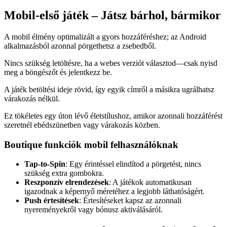
Mobil‑első játék – Játsz bárhol, bármikor
A mobil élmény optimalizált a gyors hozzáféréshez; az Android
alkalmazásból azonnal pörgethetsz a zsebedből.
Nincs szükség letöltésre, ha a webes verziót választod—csak nyisd
meg a böngészőt és jelentkezz be.
A játék betöltési ideje rövid, így egyik címről a másikra ugrálhatsz
várakozás nélkül.
Ez tökéletes egy úton lévő életstílushoz, amikor azonnali hozzáférést
szeretnél ebédszünetben vagy várakozás közben.
Boutique funkciók mobil felhasználóknak
Tap‑to‑Spin
: Egy érintéssel elindítod a pörgetést, nincs
szükség extra gombokra.
Reszponzív elrendezések
: A játékok automatikusan
igazodnak a képernyő méretéhez a legjobb láthatóságért.
Push értesítések
: Értesítéseket kapsz az azonnali
nyereményekről vagy bónusz aktiválásáról.