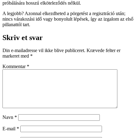
próbálására hosszú elköteleződés nélkül.
A legjobb? Azonnal elkezdheted a pörgetést a regisztráció után;
nincs várakozási idő vagy bonyolult lépések, így az izgalom az első
pillanattól tart.
Skriv et svar
Din e-mailadresse vil ikke blive publiceret.
Krævede felter er
markeret med
*
Kommentar
*
Navn
*
E-mail
*