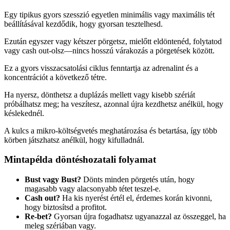
Egy tipikus gyors szesszió egyetlen minimális vagy maximális tét
beállításával kezdődik, hogy gyorsan tesztelhesd.
Ezután egyszer vagy kétszer pörgetsz, mielőtt eldöntenéd, folytatod
vagy cash out‑olsz—nincs hosszú várakozás a pörgetések között.
Ez a gyors visszacsatolási ciklus fenntartja az adrenalint és a
koncentrációt a következő tétre.
Ha nyersz, dönthetsz a duplázás mellett vagy kisebb szériát
próbálhatsz meg; ha veszítesz, azonnal újra kezdhetsz anélkül, hogy
késlekednél.
A kulcs a mikro‑költségvetés meghatározása és betartása, így több
körben játszhatsz anélkül, hogy kifulladnál.
Mintapélda döntéshozatali folyamat
Bust vagy Bust?
Dönts minden pörgetés után, hogy
magasabb vagy alacsonyabb tétet teszel‑e.
Cash out?
Ha kis nyerést értél el, érdemes korán kivonni,
hogy biztosítsd a profitot.
Re‑bet?
Gyorsan újra fogadhatsz ugyanazzal az összeggel, ha
meleg szériában vagy.