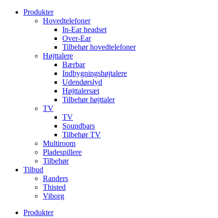
Videre
Produkter
til
Hovedtelefoner
indhold
In-Ear headset
Over-Ear
Tilbehør hovedtelefoner
Højttalere
Bærbar
Indbygningshøjtalere
Udendørslyd
Højttalersæt
Tilbehør højttaler
TV
TV
Soundbars
Tilbehør TV
Multiroom
Pladespillere
Tilbehør
Tilbud
Randers
Thisted
Viborg
Produkter