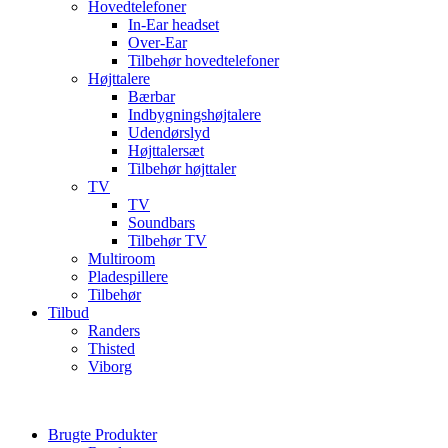
Hovedtelefoner
In-Ear headset
Over-Ear
Tilbehør hovedtelefoner
Højttalere
Bærbar
Indbygningshøjtalere
Udendørslyd
Højttalersæt
Tilbehør højttaler
TV
TV
Soundbars
Tilbehør TV
Multiroom
Pladespillere
Tilbehør
Tilbud
Randers
Thisted
Viborg
Brugte Produkter