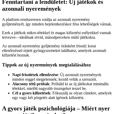
Fenntartani a lendületet: Új játékok és
azonnali nyeremények
A platform rendszeresen rotálja az azonnali nyeremény
gyűjteményét, így minden bejelentkezéskor friss lehetőségek várnak.
Ezek a játékok mikro‑tétekkel és magas kifizetési esélyekkel vannak
tervezve—ideálisak rövid, másodperceken múló játékokra.
Az azonnali nyeremény gyűjtemény óránként frissül; korai
ellenőrzéssel rejtett gyöngyszemeket találhatsz, amelyek azonnali
kifizetést hoznak.
Tippek az új nyeremények megtalálásához
Napi frissítések ellenőrzése
: Új azonnali nyeremények
minden reggel megjelennek; kezdd velük a szessziót.
Alacsony tétű próbák
: Próbáld ki az új játékokat minimális
tétekkel, mielőtt nagyobb összegeket teszel be.
Cél a gyors kifizetések
: Fókuszálj az olyan címekre, amelyek
egy vagy két pörgetés alatt ígérnek kifizetést.
A gyors játék pszichológiája – Miért nyer