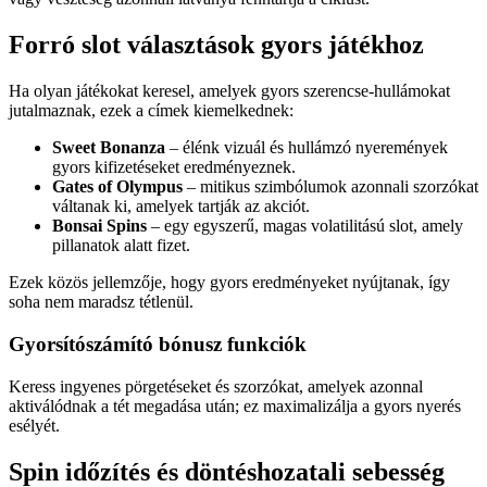
Forró slot választások gyors játékhoz
Ha olyan játékokat keresel, amelyek gyors szerencse‑hullámokat
jutalmaznak, ezek a címek kiemelkednek:
Sweet Bonanza
– élénk vizuál és hullámzó nyeremények
gyors kifizetéseket eredményeznek.
Gates of Olympus
– mitikus szimbólumok azonnali szorzókat
váltanak ki, amelyek tartják az akciót.
Bonsai Spins
– egy egyszerű, magas volatilitású slot, amely
pillanatok alatt fizet.
Ezek közös jellemzője, hogy gyors eredményeket nyújtanak, így
soha nem maradsz tétlenül.
Gyorsítószámító bónusz funkciók
Keress ingyenes pörgetéseket és szorzókat, amelyek azonnal
aktiválódnak a tét megadása után; ez maximalizálja a gyors nyerés
esélyét.
Spin időzítés és döntéshozatali sebesség