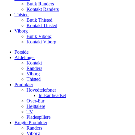
Butik Randers
Kontakt Randers
Thisted
Butik Thisted
Kontakt Thisted
Viborg
Butik Viborg
Kontakt Viborg
Forside
Afdelinger
Kontakt
Randers
Viborg
Thisted
Produkter
Hovedtelefoner
In-Ear headset
Over-Ear
Højttalere
TV
Pladespillere
Brugte Produkter
Randers
Viborg