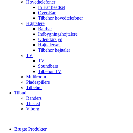
Hovedtelefoner
In-Ear headset
Over-Ear
Tilbehør hovedtelefoner
Højttalere
Bærbar
Indbygningshøjtalere
Udendørslyd
Højttalersæt
Tilbehør højttaler
TV
TV
Soundbars
Tilbehør TV
Multiroom
Pladespillere
Tilbehør
Tilbud
Randers
Thisted
Viborg
Brugte Produkter