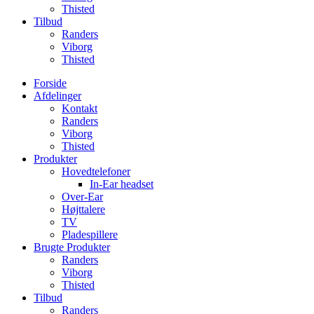
Thisted
Tilbud
Randers
Viborg
Thisted
Forside
Afdelinger
Kontakt
Randers
Viborg
Thisted
Produkter
Hovedtelefoner
In-Ear headset
Over-Ear
Højttalere
TV
Pladespillere
Brugte Produkter
Randers
Viborg
Thisted
Tilbud
Randers