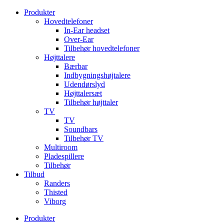
Videre
Produkter
til
Hovedtelefoner
indhold
In-Ear headset
Over-Ear
Tilbehør hovedtelefoner
Højttalere
Bærbar
Indbygningshøjtalere
Udendørslyd
Højttalersæt
Tilbehør højttaler
TV
TV
Soundbars
Tilbehør TV
Multiroom
Pladespillere
Tilbehør
Tilbud
Randers
Thisted
Viborg
Produkter