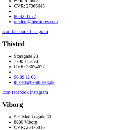
8900 Randers
CVR: 27366643
86 42 05 77
randers@beostores.com
Icon-facebook
Instagram
Thisted
Storegade 23
7700 Thisted
CVR: 28654677
96 99 11 66
thisted@beothisted.dk
Icon-facebook
Instagram
Viborg
Sct. Mathiasgade 30
8800 Viborg
CVR: 25476816