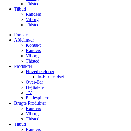
Thisted
Tilbud
Randers
Viborg
Thisted
Forside
Afdelinger
Kontakt
Randers
Viborg
Thisted
Produkter
Hovedtelefoner
In-Ear headset
Over-Ear
Højttalere
TV
Pladespillere
Brugte Produkter
Randers
Viborg
Thisted
Tilbud
Randers