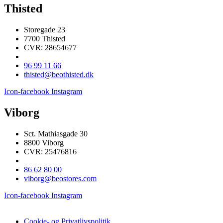
Thisted
Storegade 23
7700 Thisted
CVR: 28654677
96 99 11 66
thisted@beothisted.dk
Icon-facebook
Instagram
Viborg
Sct. Mathiasgade 30
8800 Viborg
CVR: 25476816
86 62 80 00
viborg@beostores.com
Icon-facebook
Instagram
Cookie- og Privatlivspolitik