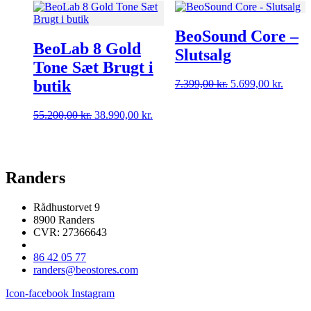
BeoSound Core –
BeoLab 8 Gold
Slutsalg
Tone Sæt Brugt i
butik
Den
Den
7.399,00
kr.
5.699,00
kr.
oprindelige
aktuel
pris
pris
Den
Den
55.200,00
kr.
38.990,00
kr.
var:
er:
oprindelige
aktuelle
7.399,00 kr..
5.699,
pris
pris
var:
er:
55.200,00 kr..
38.990,00 kr..
Randers
Rådhustorvet 9
8900 Randers
CVR: 27366643
86 42 05 77
randers@beostores.com
Icon-facebook
Instagram