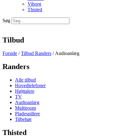
Viborg
Thisted
Søg
Tilbud
Forside
/
Tilbud Randers
/ Audioanlæg
Randers
Alle tilbud
Hovedtelefoner
Højttalere
TV
Audioanlæg
Multiroom
Pladespillere
Tilbehør
Thisted