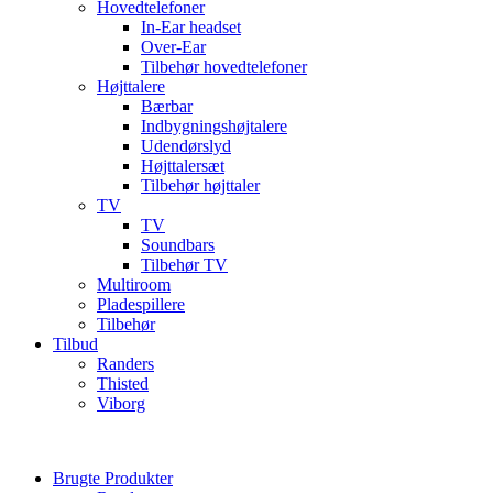
Hovedtelefoner
In-Ear headset
Over-Ear
Tilbehør hovedtelefoner
Højttalere
Bærbar
Indbygningshøjtalere
Udendørslyd
Højttalersæt
Tilbehør højttaler
TV
TV
Soundbars
Tilbehør TV
Multiroom
Pladespillere
Tilbehør
Tilbud
Randers
Thisted
Viborg
Brugte Produkter