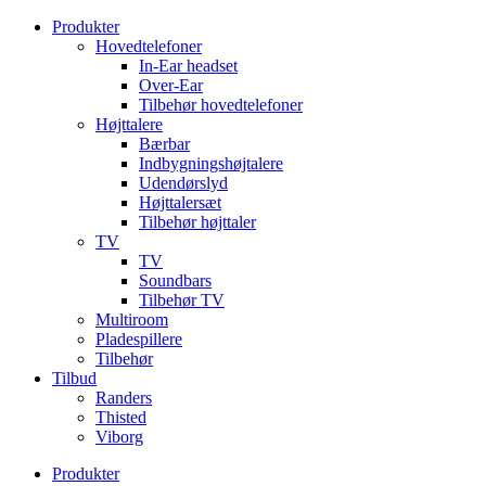
Videre
Produkter
til
Hovedtelefoner
indhold
In-Ear headset
Over-Ear
Tilbehør hovedtelefoner
Højttalere
Bærbar
Indbygningshøjtalere
Udendørslyd
Højttalersæt
Tilbehør højttaler
TV
TV
Soundbars
Tilbehør TV
Multiroom
Pladespillere
Tilbehør
Tilbud
Randers
Thisted
Viborg
Produkter