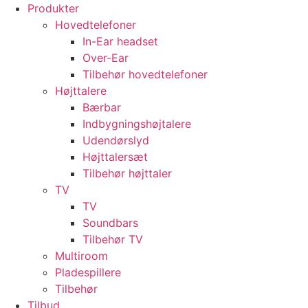
Videre
Produkter
til
Hovedtelefoner
indhold
In-Ear headset
Over-Ear
Tilbehør hovedtelefoner
Højttalere
Bærbar
Indbygningshøjtalere
Udendørslyd
Højttalersæt
Tilbehør højttaler
TV
TV
Soundbars
Tilbehør TV
Multiroom
Pladespillere
Tilbehør
Tilbud