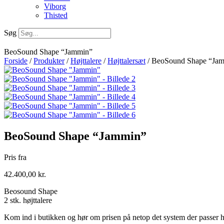
Viborg
Thisted
Søg
BeoSound Shape “Jammin”
Forside
/
Produkter
/
Højttalere
/
Højttalersæt
/ BeoSound Shape “Ja
BeoSound Shape “Jammin”
Pris fra
42.400,00
kr.
Beosound Shape
2 stk. højttalere
Kom ind i butikken og hør om prisen på netop det system der passer hj