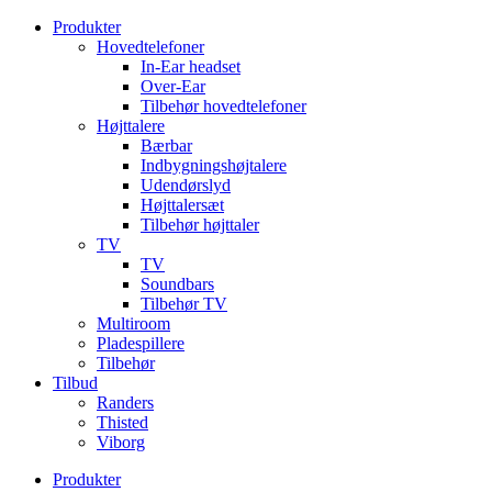
Videre
Produkter
til
Hovedtelefoner
indhold
In-Ear headset
Over-Ear
Tilbehør hovedtelefoner
Højttalere
Bærbar
Indbygningshøjtalere
Udendørslyd
Højttalersæt
Tilbehør højttaler
TV
TV
Soundbars
Tilbehør TV
Multiroom
Pladespillere
Tilbehør
Tilbud
Randers
Thisted
Viborg
Produkter