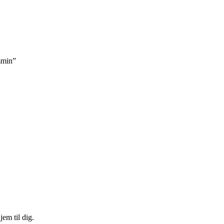
mmin”
em til dig.