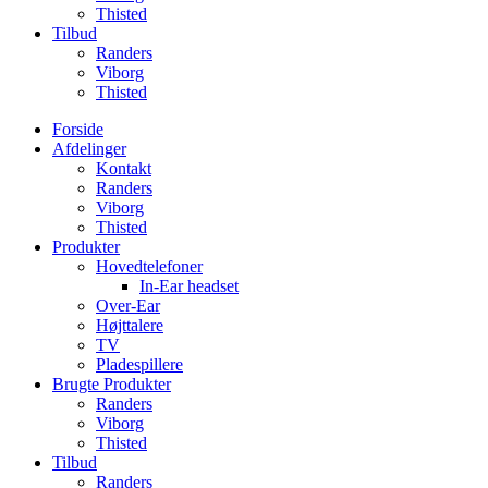
Thisted
Tilbud
Randers
Viborg
Thisted
Forside
Afdelinger
Kontakt
Randers
Viborg
Thisted
Produkter
Hovedtelefoner
In-Ear headset
Over-Ear
Højttalere
TV
Pladespillere
Brugte Produkter
Randers
Viborg
Thisted
Tilbud
Randers