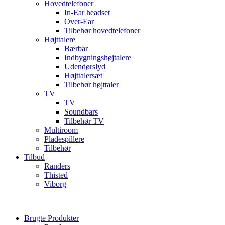
Hovedtelefoner
In-Ear headset
Over-Ear
Tilbehør hovedtelefoner
Højttalere
Bærbar
Indbygningshøjtalere
Udendørslyd
Højttalersæt
Tilbehør højttaler
TV
TV
Soundbars
Tilbehør TV
Multiroom
Pladespillere
Tilbehør
Tilbud
Randers
Thisted
Viborg
Brugte Produkter