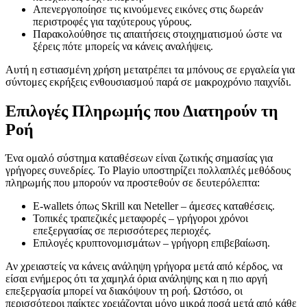
Απενεργοποίησε τις κινούμενες εικόνες στις δωρεάν
περιστροφές για ταχύτερους γύρους.
Παρακολούθησε τις απαιτήσεις στοιχηματισμού ώστε να
ξέρεις πότε μπορείς να κάνεις αναλήψεις.
Αυτή η εστιασμένη χρήση μετατρέπει τα μπόνους σε εργαλεία για
σύντομες εκρήξεις ενθουσιασμού παρά σε μακροχρόνιο παιχνίδι.
Επιλογές Πληρωμής που Διατηρούν τη
Ροή
Ένα ομαλό σύστημα καταθέσεων είναι ζωτικής σημασίας για
γρήγορες συνεδρίες. Το Playio υποστηρίζει πολλαπλές μεθόδους
πληρωμής που μπορούν να προστεθούν σε δευτερόλεπτα:
E‑wallets όπως Skrill και Neteller – άμεσες καταθέσεις.
Τοπικές τραπεζικές μεταφορές – γρήγοροι χρόνοι
επεξεργασίας σε περισσότερες περιοχές.
Επιλογές κρυπτονομισμάτων – γρήγορη επιβεβαίωση.
Αν χρειαστείς να κάνεις ανάληψη γρήγορα μετά από κέρδος, να
είσαι ενήμερος ότι τα χαμηλά όρια ανάληψης και η πιο αργή
επεξεργασία μπορεί να διακόψουν τη ροή. Ωστόσο, οι
περισσότεροι παίκτες χρειάζονται μόνο μικρά ποσά μετά από κάθε