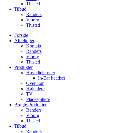
Thisted
Tilbud
Randers
Viborg
Thisted
Forside
Afdelinger
Kontakt
Randers
Viborg
Thisted
Produkter
Hovedtelefoner
In-Ear headset
Over-Ear
Højttalere
TV
Pladespillere
Brugte Produkter
Randers
Viborg
Thisted
Tilbud
Randers