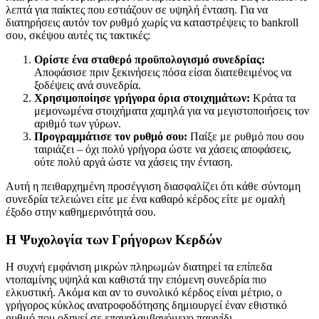
λεπτά για παίκτες που εστιάζουν σε υψηλή ένταση. Για να
διατηρήσεις αυτόν τον ρυθμό χωρίς να καταστρέψεις το bankroll
σου, σκέψου αυτές τις τακτικές:
Ορίστε ένα σταθερό προϋπολογισμό συνεδρίας:
Αποφάσισε πριν ξεκινήσεις πόσα είσαι διατεθειμένος να
ξοδέψεις ανά συνεδρία.
Χρησιμοποίησε γρήγορα όρια στοιχημάτων:
Κράτα τα
μεμονωμένα στοιχήματα χαμηλά για να μεγιστοποιήσεις τον
αριθμό των γύρων.
Προγραμμάτισε τον ρυθμό σου:
Παίξε με ρυθμό που σου
ταιριάζει – όχι πολύ γρήγορα ώστε να χάσεις αποφάσεις,
ούτε πολύ αργά ώστε να χάσεις την ένταση.
Αυτή η πειθαρχημένη προσέγγιση διασφαλίζει ότι κάθε σύντομη
συνεδρία τελειώνει είτε με ένα καθαρό κέρδος είτε με ομαλή
έξοδο στην καθημερινότητά σου.
Η Ψυχολογία των Γρήγορων Κερδών
Η συχνή εμφάνιση μικρών πληρωμών διατηρεί τα επίπεδα
ντοπαμίνης υψηλά και καθιστά την επόμενη συνεδρία πιο
ελκυστική. Ακόμα και αν το συνολικό κέρδος είναι μέτριο, ο
γρήγορος κύκλος ανατροφοδότησης δημιουργεί έναν εθιστικό
ρυθμό που οδηγεί σε επαναλαμβανόμενο παιχνίδι.