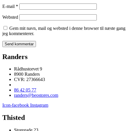
E-mail
*
Websted
Gem mit navn, mail og websted i denne browser til næste gang
jeg kommenterer.
Randers
Rådhustorvet 9
8900 Randers
CVR: 27366643
86 42 05 77
randers@beostores.com
Icon-facebook
Instagram
Thisted
Storegade 23