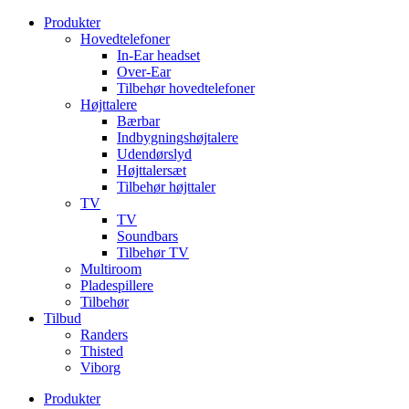
Videre
Produkter
til
Hovedtelefoner
indhold
In-Ear headset
Over-Ear
Tilbehør hovedtelefoner
Højttalere
Bærbar
Indbygningshøjtalere
Udendørslyd
Højttalersæt
Tilbehør højttaler
TV
TV
Soundbars
Tilbehør TV
Multiroom
Pladespillere
Tilbehør
Tilbud
Randers
Thisted
Viborg
Produkter