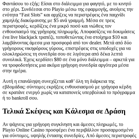
Φαντάσου το εξής: Είσαι στο διάλειμμα για φαγητό, με το κινητό
στο χέρι. Συνδέεσαι στο Playio μέσω της εφαρμογής, ανοίγεις την
ενότητα “Fast Slots” και αρχίζεις να περιστρέφεις ένα παιχνίδι
χαμηλής διακύμανσης με $5 ανά γραμμή. Μέσα σε τρεις
περιστροφές, κερδίζεις ένα μικρό ποσό και νιώθεις τον
ενθουσιασμό της γρήγορης πληρωμής. Αποφασίζεις να δοκιμάσεις
ένα live blackjack τραπέζι, τοποθετώντας ένα στοίχημα $10 και
λαμβάνοντας άμεσα μια προσφορά από τον dealer. Μετά από δύο
γρήγορους νικηφόρους γύρους, επιστρέφεις στις υποδοχές για να
ολοκληρώσεις τη συνεδρία σου σε λιγότερα από δέκα λεπτά
συνολικά. Έχεις κερδίσει $80 σε ένα μόνο διάλειμμα – αρκετά για
να τροφοδοτήσεις μια ακόμα γρήγορη συνεδρία αργότερα μέσα
στην ημέρα.
Αυτή η επανάληψη συνεχίζεται καθ’ όλη τη διάρκεια της
εβδομάδας: σύντομες εκρήξεις ενθουσιασμού με γρήγορα κέρδη
σε κρατάνε ενεργό χωρίς να καταπονείς υπερβολικά το πρόγραμμα
ή το bankroll σου.
Τελικά Σκέψεις και Κάλεσμα σε Δράση
Αν ψάχνεις για γρήγορη συγκίνηση και άμεσες πληρωμές, το
Playio Online Casino προσφέρει ένα περιβάλλον προσαρμοσμένο
για σύντομες, υψηλής έντασης συνεδρίες. Από άμεσες περιστροφές