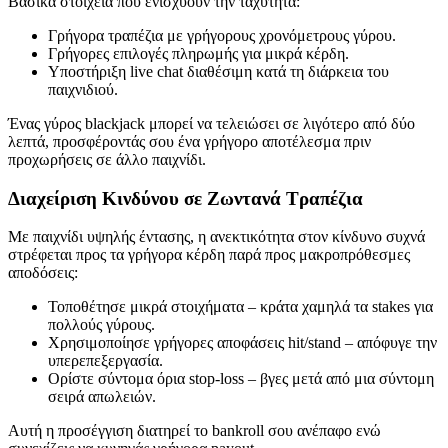
Βασικά στοιχεία που ενισχύουν την ταχύτητα:
Γρήγορα τραπέζια με γρήγορους χρονόμετρους γύρου.
Γρήγορες επιλογές πληρωμής για μικρά κέρδη.
Υποστήριξη live chat διαθέσιμη κατά τη διάρκεια του
παιχνιδιού.
Ένας γύρος blackjack μπορεί να τελειώσει σε λιγότερο από δύο
λεπτά, προσφέροντάς σου ένα γρήγορο αποτέλεσμα πριν
προχωρήσεις σε άλλο παιχνίδι.
Διαχείριση Κινδύνου σε Ζωντανά Τραπέζια
Με παιχνίδι υψηλής έντασης, η ανεκτικότητα στον κίνδυνο συχνά
στρέφεται προς τα γρήγορα κέρδη παρά προς μακροπρόθεσμες
αποδόσεις:
Τοποθέτησε μικρά στοιχήματα – κράτα χαμηλά τα stakes για
πολλούς γύρους.
Χρησιμοποίησε γρήγορες αποφάσεις hit/stand – απόφυγε την
υπερεπεξεργασία.
Ορίστε σύντομα όρια stop‑loss – βγες μετά από μια σύντομη
σειρά απωλειών.
Αυτή η προσέγγιση διατηρεί το bankroll σου ανέπαφο ενώ