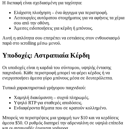
Η διεπαφή είναι σχεδιασμένη για ταχύτητα:
Ελάχιστη πλοήγηση – ένα άγγιγμα για περιστροφή.
Λειτουργίες αυτόματου στοιχήματος για να αφήνεις τα χέρια
σου από την οθόνη.
Άμεσες ειδοποιήσεις για κέρδη ή μπόνους.
Αυτή η απλότητα σου επιτρέπει να εστιάσεις στον ενθουσιασμό
παρά στο scrolling μέσω μενού.
Υποδοχές: Αστραπιαία Κέρδη
Οι υποδοχές είναι η καρδιά του σύντομου, υψηλής έντασης
παιχνιδιού. Κάθε περιστροφή μπορεί να φέρει κέρδος ή να
ενεργοποιήσει άμεσα γύρο μπόνους μέσα σε δευτερόλεπτα.
Τυπικά χαρακτηριστικά γρήγορου παιχνιδιού:
Χαμηλή διακύμανση – συχνά πληρωμές.
Υψηλό RTP για σταθερές αποδόσεις.
Ενδιαφέροντα θέματα που σε κρατούν κολλημένο.
Μπορείς να περιστρέψεις μια γραμμή των $10 και να κερδίσεις
άμεσα $50. Ο ρυθμός διατηρεί την αδρεναλίνη σε υψηλά επίπεδα
και οι ανταμοιβές έρχονται γρήγορα.