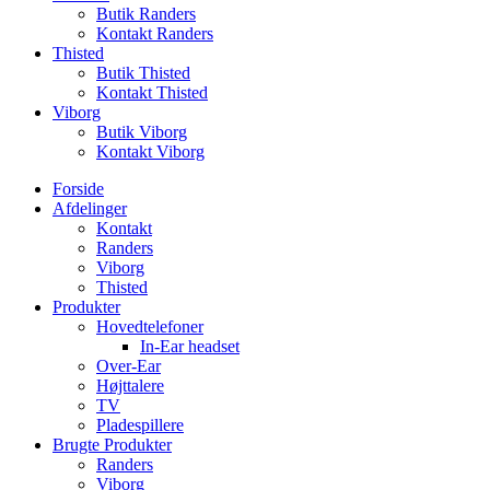
Butik Randers
Kontakt Randers
Thisted
Butik Thisted
Kontakt Thisted
Viborg
Butik Viborg
Kontakt Viborg
Forside
Afdelinger
Kontakt
Randers
Viborg
Thisted
Produkter
Hovedtelefoner
In-Ear headset
Over-Ear
Højttalere
TV
Pladespillere
Brugte Produkter
Randers
Viborg