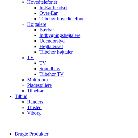
Hovedtelefoner
In-Ear headset
Over-Ear
Tilbehør hovedtelefoner
Højttalere
Bærbar
Indbygningshøjtalere
Udendørslyd
Højttalersæt
Tilbehør højttaler
TV
TV
Soundbars
Tilbehør TV
Multiroom
Pladespillere
Tilbehør
Tilbud
Randers
Thisted
Viborg
Brugte Produkter