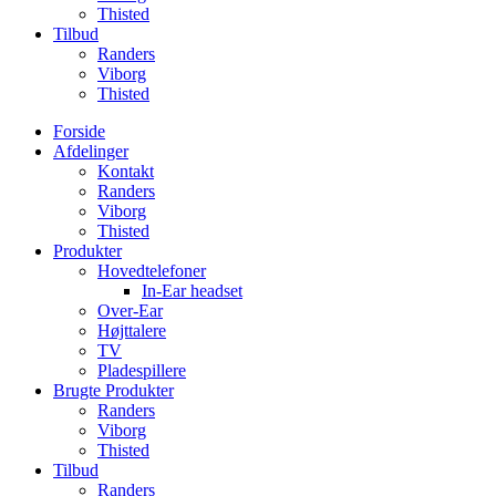
Thisted
Tilbud
Randers
Viborg
Thisted
Forside
Afdelinger
Kontakt
Randers
Viborg
Thisted
Produkter
Hovedtelefoner
In-Ear headset
Over-Ear
Højttalere
TV
Pladespillere
Brugte Produkter
Randers
Viborg
Thisted
Tilbud
Randers