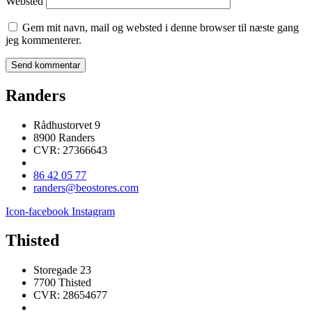
Websted
Gem mit navn, mail og websted i denne browser til næste gang
jeg kommenterer.
Randers
Rådhustorvet 9
8900 Randers
CVR: 27366643
86 42 05 77
randers@beostores.com
Icon-facebook
Instagram
Thisted
Storegade 23
7700 Thisted
CVR: 28654677