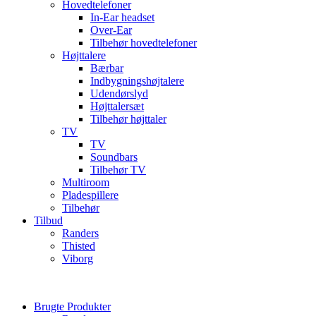
Hovedtelefoner
In-Ear headset
Over-Ear
Tilbehør hovedtelefoner
Højttalere
Bærbar
Indbygningshøjtalere
Udendørslyd
Højttalersæt
Tilbehør højttaler
TV
TV
Soundbars
Tilbehør TV
Multiroom
Pladespillere
Tilbehør
Tilbud
Randers
Thisted
Viborg
Brugte Produkter