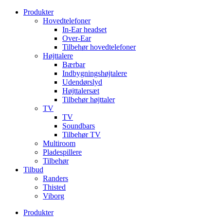
Videre
Produkter
til
Hovedtelefoner
indhold
In-Ear headset
Over-Ear
Tilbehør hovedtelefoner
Højttalere
Bærbar
Indbygningshøjtalere
Udendørslyd
Højttalersæt
Tilbehør højttaler
TV
TV
Soundbars
Tilbehør TV
Multiroom
Pladespillere
Tilbehør
Tilbud
Randers
Thisted
Viborg
Produkter