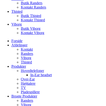
Butik Randers
Kontakt Randers
Thisted
Butik Thisted
Kontakt Thisted
Viborg
Butik Viborg
Kontakt Viborg
Forside
Afdelinger
Kontakt
Randers
Viborg
Thisted
Produkter
Hovedtelefoner
In-Ear headset
Over-Ear
Højttalere
TV
Pladespillere
Brugte Produkter
Randers
Viborg