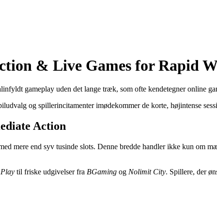
Action & Live Games for Rapid W
enalinfyldt gameplay uden det lange træk, som ofte kendetegner online ga
piludvalg og spillerincitamenter imødekommer de korte, højintense sessi
mediate Action
med mere end syv tusinde slots. Denne bredde handler ikke kun om mængde;
 Play
til friske udgivelser fra
BGaming
og
Nolimit City
. Spillere, der ø