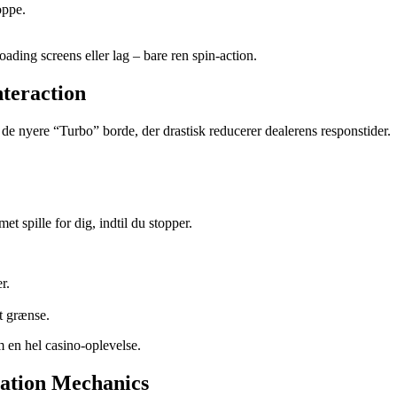
oppe.
 loading screens eller lag – bare ren spin‑action.
nteraction
 de nyere “Turbo” borde, der drastisk reducerer dealerens responstider.
t spille for dig, indtil du stopper.
r.
t grænse.
om en hel casino‑oplevelse.
cation Mechanics