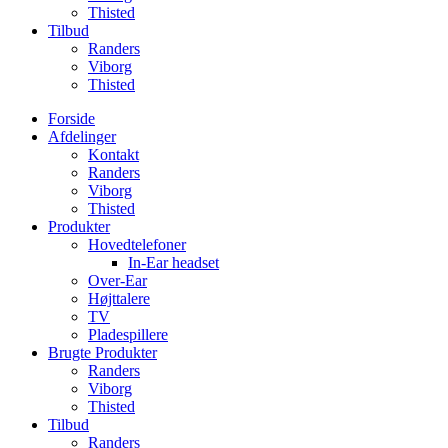
Thisted
Tilbud
Randers
Viborg
Thisted
Forside
Afdelinger
Kontakt
Randers
Viborg
Thisted
Produkter
Hovedtelefoner
In-Ear headset
Over-Ear
Højttalere
TV
Pladespillere
Brugte Produkter
Randers
Viborg
Thisted
Tilbud
Randers