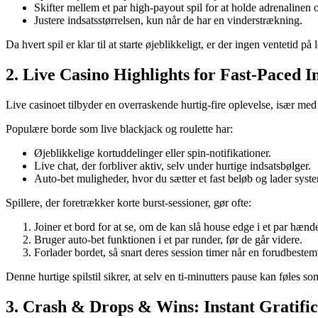
Skifter mellem et par high‑payout spil for at holde adrenalinen 
Justere indsatsstørrelsen, kun når de har en vinderstrækning.
Da hvert spil er klar til at starte øjeblikkeligt, er der ingen ventetid på
2. Live Casino Highlights for Fast‑Paced I
Live casinoet tilbyder en overraskende hurtig‑fire oplevelse, især med
Populære borde som live blackjack og roulette har:
Øjeblikkelige kortuddelinger eller spin‑notifikationer.
Live chat, der forbliver aktiv, selv under hurtige indsatsbølger.
Auto‑bet muligheder, hvor du sætter et fast beløb og lader systeme
Spillere, der foretrækker korte burst‑sessioner, gør ofte:
Joiner et bord for at se, om de kan slå house edge i et par hænde
Bruger auto‑bet funktionen i et par runder, før de går videre.
Forlader bordet, så snart deres session timer når en forudbestem
Denne hurtige spilstil sikrer, at selv en ti‑minutters pause kan føles s
3. Crash & Drops & Wins: Instant Gratifi