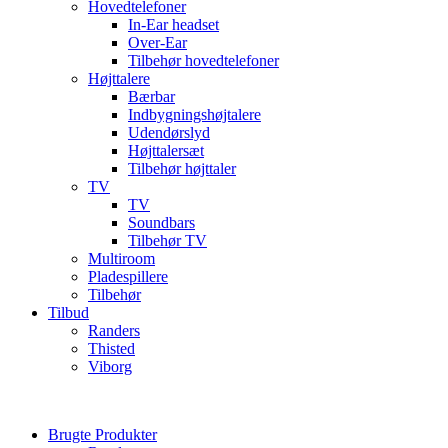
Hovedtelefoner
In-Ear headset
Over-Ear
Tilbehør hovedtelefoner
Højttalere
Bærbar
Indbygningshøjtalere
Udendørslyd
Højttalersæt
Tilbehør højttaler
TV
TV
Soundbars
Tilbehør TV
Multiroom
Pladespillere
Tilbehør
Tilbud
Randers
Thisted
Viborg
Brugte Produkter