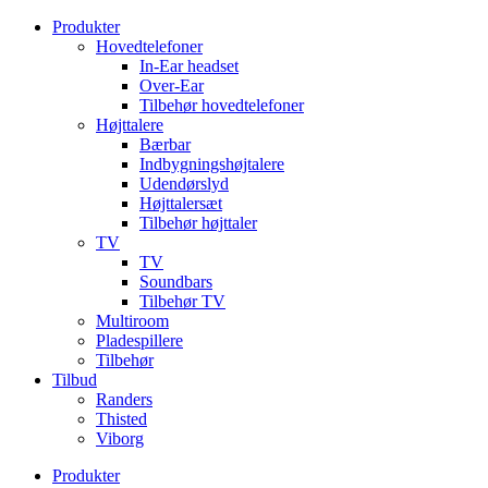
Videre
Produkter
til
Hovedtelefoner
indhold
In-Ear headset
Over-Ear
Tilbehør hovedtelefoner
Højttalere
Bærbar
Indbygningshøjtalere
Udendørslyd
Højttalersæt
Tilbehør højttaler
TV
TV
Soundbars
Tilbehør TV
Multiroom
Pladespillere
Tilbehør
Tilbud
Randers
Thisted
Viborg
Produkter