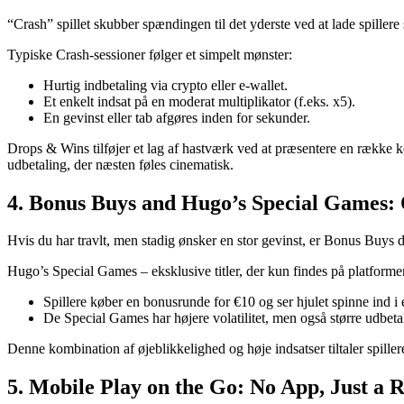
“Crash” spillet skubber spændingen til det yderste ved at lade spillere 
Typiske Crash‑sessioner følger et simpelt mønster:
Hurtig indbetaling via crypto eller e‑wallet.
Et enkelt indsat på en moderat multiplikator (f.eks. x5).
En gevinst eller tab afgøres inden for sekunder.
Drops & Wins tilføjer et lag af hastværk ved at præsentere en række ko
udbetaling, der næsten føles cinematisk.
4. Bonus Buys and Hugo’s Special Games:
Hvis du har travlt, men stadig ønsker en stor gevinst, er Bonus Buys di
Hugo’s Special Games – eksklusive titler, der kun findes på platformen
Spillere køber en bonusrunde for €10 og ser hjulet spinne ind i
De Special Games har højere volatilitet, men også større udbetali
Denne kombination af øjeblikkelighed og høje indsatser tiltaler spille
5. Mobile Play on the Go: No App, Just a R