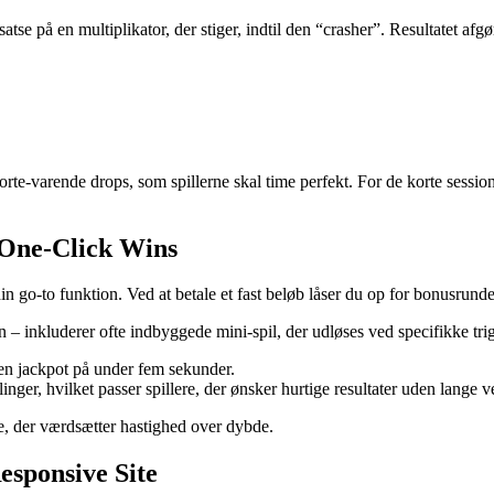
satse på en multiplikator, der stiger, indtil den “crasher”. Resultatet af
rte‑varende drops, som spillerne skal time perfekt. For de korte sessio
 One‑Click Wins
n go‑to funktion. Ved at betale et fast beløb låser du op for bonusrunden 
 – inkluderer ofte indbyggede mini‑spil, der udløses ved specifikke trig
 en jackpot på under fem sekunder.
nger, hvilket passer spillere, der ønsker hurtige resultater uden lange ve
re, der værdsætter hastighed over dybde.
esponsive Site