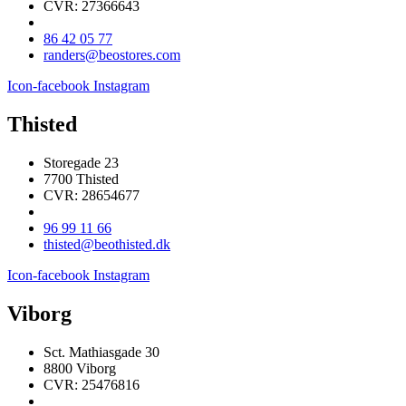
CVR: 27366643
86 42 05 77
randers@beostores.com
Icon-facebook
Instagram
Thisted
Storegade 23
7700 Thisted
CVR: 28654677
96 99 11 66
thisted@beothisted.dk
Icon-facebook
Instagram
Viborg
Sct. Mathiasgade 30
8800 Viborg
CVR: 25476816