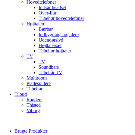
Hovedtelefoner
In-Ear headset
Over-Ear
Tilbehør hovedtelefoner
Højttalere
Bærbar
Indbygningshøjtalere
Udendørslyd
Højttalersæt
Tilbehør højttaler
TV
TV
Soundbars
Tilbehør TV
Multiroom
Pladespillere
Tilbehør
Tilbud
Randers
Thisted
Viborg
Brugte Produkter