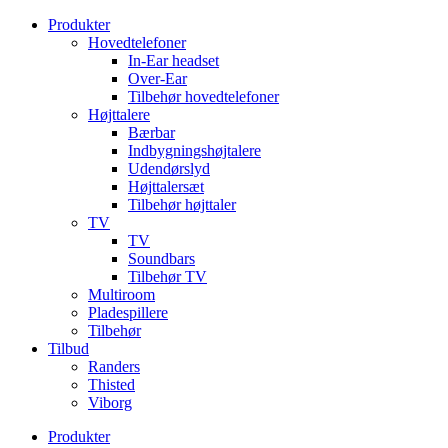
Videre
Produkter
til
Hovedtelefoner
indhold
In-Ear headset
Over-Ear
Tilbehør hovedtelefoner
Højttalere
Bærbar
Indbygningshøjtalere
Udendørslyd
Højttalersæt
Tilbehør højttaler
TV
TV
Soundbars
Tilbehør TV
Multiroom
Pladespillere
Tilbehør
Tilbud
Randers
Thisted
Viborg
Produkter