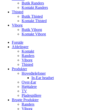
Butik Randers
Kontakt Randers
Thisted
Butik Thisted
Kontakt Thisted
Viborg
Butik Viborg
Kontakt Viborg
Forside
Afdelinger
Kontakt
Randers
Viborg
Thisted
Produkter
Hovedtelefoner
In-Ear headset
Over-Ear
Højttalere
TV
Pladespillere
Brugte Produkter
Randers
Viborg