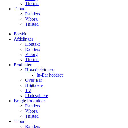
Thisted
Tilbud
Randers
Viborg
Thisted
Forside
Afdelinger
Kontakt
Randers
Viborg
Thisted
Produkter
Hovedtelefoner
In-Ear headset
Over-Ear
Højttalere
TV
Pladespillere
Brugte Produkter
Randers
Viborg
Thisted
Tilbud
Randers