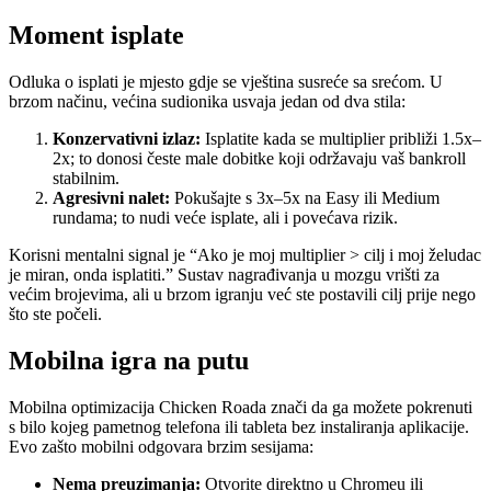
Moment isplate
Odluka o isplati je mjesto gdje se vještina susreće sa srećom. U
brzom načinu, većina sudionika usvaja jedan od dva stila:
Konzervativni izlaz:
Isplatite kada se multiplier približi 1.5x–
2x; to donosi česte male dobitke koji održavaju vaš bankroll
stabilnim.
Agresivni nalet:
Pokušajte s 3x–5x na Easy ili Medium
rundama; to nudi veće isplate, ali i povećava rizik.
Korisni mentalni signal je “Ako je moj multiplier > cilj i moj želudac
je miran, onda isplatiti.” Sustav nagrađivanja u mozgu vrišti za
većim brojevima, ali u brzom igranju već ste postavili cilj prije nego
što ste počeli.
Mobilna igra na putu
Mobilna optimizacija Chicken Roada znači da ga možete pokrenuti
s bilo kojeg pametnog telefona ili tableta bez instaliranja aplikacije.
Evo zašto mobilni odgovara brzim sesijama:
Nema preuzimanja:
Otvorite direktno u Chromeu ili