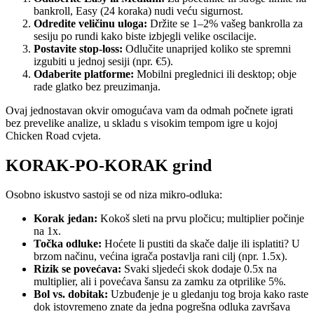
bankroll, Easy (24 koraka) nudi veću sigurnost.
Odredite veličinu uloga:
Držite se 1–2% vašeg bankrolla za
sesiju po rundi kako biste izbjegli velike oscilacije.
Postavite stop‑loss:
Odlučite unaprijed koliko ste spremni
izgubiti u jednoj sesiji (npr. €5).
Odaberite platforme:
Mobilni preglednici ili desktop; obje
rade glatko bez preuzimanja.
Ovaj jednostavan okvir omogućava vam da odmah počnete igrati
bez prevelike analize, u skladu s visokim tempom igre u kojoj
Chicken Road cvjeta.
KORAK‑PO‑KORAK grind
Osobno iskustvo sastoji se od niza mikro‑odluka:
Korak jedan:
Kokoš sleti na prvu pločicu; multiplier počinje
na 1x.
Točka odluke:
Hoćete li pustiti da skače dalje ili isplatiti? U
brzom načinu, većina igrača postavlja rani cilj (npr. 1.5x).
Rizik se povećava:
Svaki sljedeći skok dodaje 0.5x na
multiplier, ali i povećava šansu za zamku za otprilike 5%.
Bol vs. dobitak:
Uzbuđenje je u gledanju tog broja kako raste
dok istovremeno znate da jedna pogrešna odluka završava