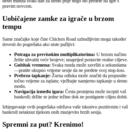
deset minuta svaki dan za demo prije nego što pređete na igre s
pravim novcem.
Uobičajene zamke za igrače u brzom
tempu
Same značajke koje čine Chicken Road uzbudljivim mogu također
dovesti do pogrešaka ako niste pažljivi:
Potraga za previsokim multiplikatorima:
U brzom načinu
želite uhvatiti veće brojeve; unaprijed postavite realne ciljeve.
Gubitak vremena:
Svaka runda može završiti u sekundama
—pratite ukupno vrijeme sesije da ne pređete svoj stop‑loss.
Prebrzo tapkanje:
Žurna odluka može značiti da propustite
točno vrijeme za isplatu; vježbajte namjerno tapkanje u demo
modu.
Navigacija između igara:
Česta promjena može iscrpiti vaš
bankroll; držite se jedne težine dok ne postignete ciljnu dobit.
Izbjegavanje ovih pogrešaka održava vaše iskustvo pozitivnim i vaš
bankroll netaknut tijekom onih munjevito brzih sesija.
Spremni za put? Krenimo!