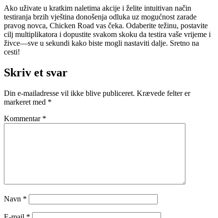
Ako uživate u kratkim naletima akcije i želite intuitivan način
testiranja brzih vještina donošenja odluka uz mogućnost zarade
pravog novca, Chicken Road vas čeka. Odaberite težinu, postavite
cilj multiplikatora i dopustite svakom skoku da testira vaše vrijeme i
živce—sve u sekundi kako biste mogli nastaviti dalje. Sretno na
cesti!
Skriv et svar
Din e-mailadresse vil ikke blive publiceret.
Krævede felter er
markeret med
*
Kommentar
*
Navn
*
E-mail
*