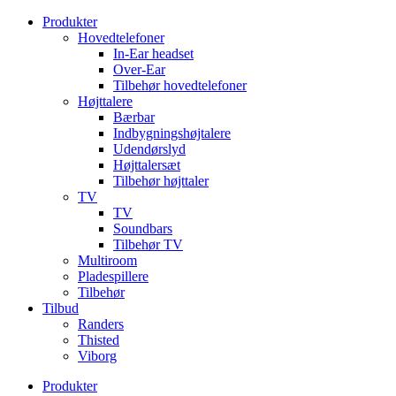
Videre
Produkter
til
Hovedtelefoner
indhold
In-Ear headset
Over-Ear
Tilbehør hovedtelefoner
Højttalere
Bærbar
Indbygningshøjtalere
Udendørslyd
Højttalersæt
Tilbehør højttaler
TV
TV
Soundbars
Tilbehør TV
Multiroom
Pladespillere
Tilbehør
Tilbud
Randers
Thisted
Viborg
Produkter