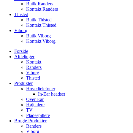
Butik Randers
Kontakt Randers
Thisted
Butik Thisted
Kontakt Thisted
Viborg
Butik Viborg
Kontakt Viborg
Forside
Afdelinger
Kontakt
Randers
Viborg
Thisted
Produkter
Hovedtelefoner
In-Ear headset
Over-Ear
Højttalere
TV
Pladespillere
Brugte Produkter
Randers
Viborg