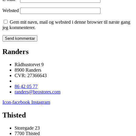
Websted
Gem mit navn, mail og websted i denne browser til næste gang
jeg kommenterer.
Randers
Rådhustorvet 9
8900 Randers
CVR: 27366643
86 42 05 77
randers@beostores.com
Icon-facebook
Instagram
Thisted
Storegade 23
7700 Thisted