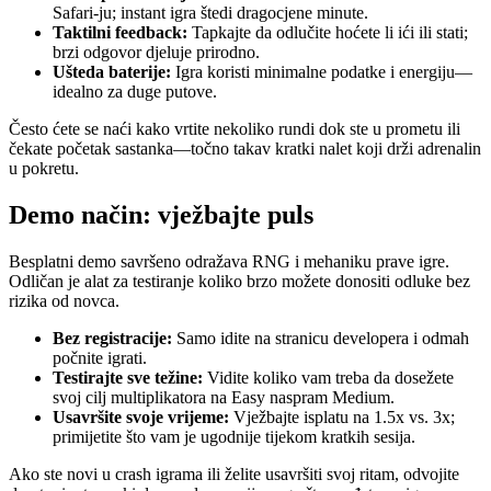
Safari‑ju; instant igra štedi dragocjene minute.
Taktilni feedback:
Tapkajte da odlučite hoćete li ići ili stati;
brzi odgovor djeluje prirodno.
Ušteda baterije:
Igra koristi minimalne podatke i energiju—
idealno za duge putove.
Često ćete se naći kako vrtite nekoliko rundi dok ste u prometu ili
čekate početak sastanka—točno takav kratki nalet koji drži adrenalin
u pokretu.
Demo način: vježbajte puls
Besplatni demo savršeno odražava RNG i mehaniku prave igre.
Odličan je alat za testiranje koliko brzo možete donositi odluke bez
rizika od novca.
Bez registracije:
Samo idite na stranicu developera i odmah
počnite igrati.
Testirajte sve težine:
Vidite koliko vam treba da dosežete
svoj cilj multiplikatora na Easy naspram Medium.
Usavršite svoje vrijeme:
Vježbajte isplatu na 1.5x vs. 3x;
primijetite što vam je ugodnije tijekom kratkih sesija.
Ako ste novi u crash igrama ili želite usavršiti svoj ritam, odvojite