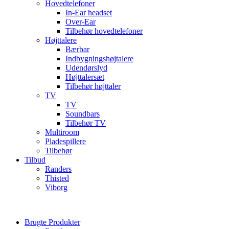
Hovedtelefoner
In-Ear headset
Over-Ear
Tilbehør hovedtelefoner
Højttalere
Bærbar
Indbygningshøjtalere
Udendørslyd
Højttalersæt
Tilbehør højttaler
TV
TV
Soundbars
Tilbehør TV
Multiroom
Pladespillere
Tilbehør
Tilbud
Randers
Thisted
Viborg
Brugte Produkter