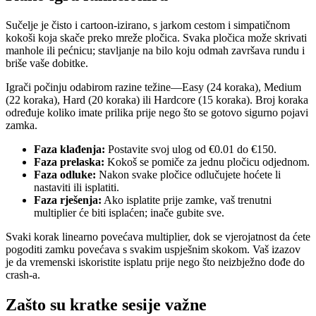
Sučelje je čisto i cartoon‑izirano, s jarkom cestom i simpatičnom
kokoši koja skače preko mreže pločica. Svaka pločica može skrivati
manhole ili pećnicu; stavljanje na bilo koju odmah završava rundu i
briše vaše dobitke.
Igrači počinju odabirom razine težine—Easy (24 koraka), Medium
(22 koraka), Hard (20 koraka) ili Hardcore (15 koraka). Broj koraka
određuje koliko imate prilika prije nego što se gotovo sigurno pojavi
zamka.
Faza klađenja:
Postavite svoj ulog od €0.01 do €150.
Faza prelaska:
Kokoš se pomiče za jednu pločicu odjednom.
Faza odluke:
Nakon svake pločice odlučujete hoćete li
nastaviti ili isplatiti.
Faza rješenja:
Ako isplatite prije zamke, vaš trenutni
multiplier će biti isplaćen; inače gubite sve.
Svaki korak linearno povećava multiplier, dok se vjerojatnost da ćete
pogoditi zamku povećava s svakim uspješnim skokom. Vaš izazov
je da vremenski iskoristite isplatu prije nego što neizbježno dođe do
crash‑a.
Zašto su kratke sesije važne