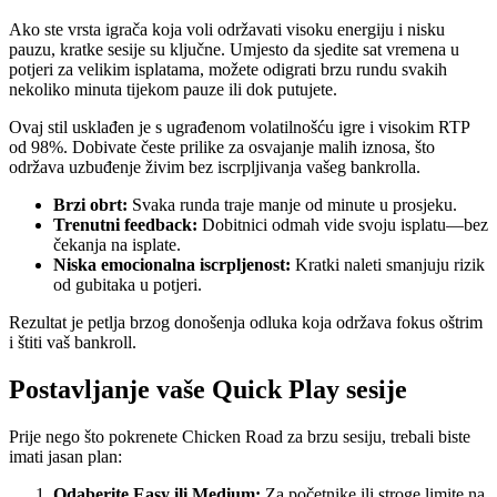
Ako ste vrsta igrača koja voli održavati visoku energiju i nisku
pauzu, kratke sesije su ključne. Umjesto da sjedite sat vremena u
potjeri za velikim isplatama, možete odigrati brzu rundu svakih
nekoliko minuta tijekom pauze ili dok putujete.
Ovaj stil usklađen je s ugrađenom volatilnošću igre i visokim RTP
od 98%. Dobivate česte prilike za osvajanje malih iznosa, što
održava uzbuđenje živim bez iscrpljivanja vašeg bankrolla.
Brzi obrt:
Svaka runda traje manje od minute u prosjeku.
Trenutni feedback:
Dobitnici odmah vide svoju isplatu—bez
čekanja na isplate.
Niska emocionalna iscrpljenost:
Kratki naleti smanjuju rizik
od gubitaka u potjeri.
Rezultat je petlja brzog donošenja odluka koja održava fokus oštrim
i štiti vaš bankroll.
Postavljanje vaše Quick Play sesije
Prije nego što pokrenete Chicken Road za brzu sesiju, trebali biste
imati jasan plan:
Odaberite Easy ili Medium:
Za početnike ili stroge limite na