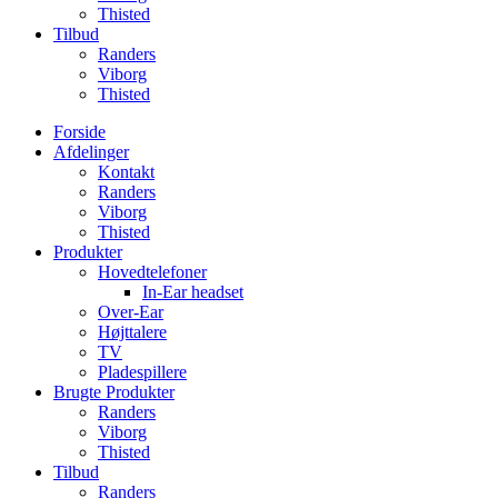
Thisted
Tilbud
Randers
Viborg
Thisted
Forside
Afdelinger
Kontakt
Randers
Viborg
Thisted
Produkter
Hovedtelefoner
In-Ear headset
Over-Ear
Højttalere
TV
Pladespillere
Brugte Produkter
Randers
Viborg
Thisted
Tilbud
Randers