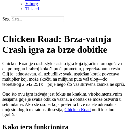
Viborg
Thisted
Søg
Chicken Road: Brza‑vatnja
Crash igra za brze dobitke
Chicken Road je crash‑style casino igra koja igračima omogućava
da pomognu hrabroj kokoši preći prometnu, prepreka‑punu cestu.
Cilj je jednostavan, ali uzbudljiv: svaki uspješan korak povećava
multiplier koji može skočiti na milijune puta vaš ulog—do
teoretskog 2,542,251x—prije nego što vas skrivena zamka ne sprži.
Ono što ovu igru izdvaja jest fokus na kratkim, visokointenzivnim
sesijama gdje je svaka odluka važna, a dobitak se može ostvariti u
sekundama. Ako ste osoba koja preferira brze nalete adrenalina
umjesto dugih maratonskih sesija,
Chicken Road
nudi idealno
igralište.
Kako igra funkcionira