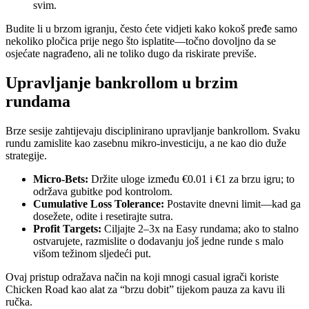
svim.
Budite li u brzom igranju, često ćete vidjeti kako kokoš pređe samo
nekoliko pločica prije nego što isplatite—točno dovoljno da se
osjećate nagrađeno, ali ne toliko dugo da riskirate previše.
Upravljanje bankrollom u brzim
rundama
Brze sesije zahtijevaju disciplinirano upravljanje bankrollom. Svaku
rundu zamislite kao zasebnu mikro‑investiciju, a ne kao dio duže
strategije.
Micro‑Bets:
Držite uloge između €0.01 i €1 za brzu igru; to
održava gubitke pod kontrolom.
Cumulative Loss Tolerance:
Postavite dnevni limit—kad ga
dosežete, odite i resetirajte sutra.
Profit Targets:
Ciljajte 2–3x na Easy rundama; ako to stalno
ostvarujete, razmislite o dodavanju još jedne runde s malo
višom težinom sljedeći put.
Ovaj pristup odražava način na koji mnogi casual igrači koriste
Chicken Road kao alat za “brzu dobit” tijekom pauza za kavu ili
ručka.