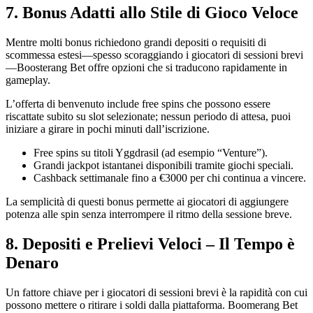
7. Bonus Adatti allo Stile di Gioco Veloce
Mentre molti bonus richiedono grandi depositi o requisiti di
scommessa estesi—spesso scoraggiando i giocatori di sessioni brevi
—Boosterang Bet offre opzioni che si traducono rapidamente in
gameplay.
L’offerta di benvenuto include free spins che possono essere
riscattate subito su slot selezionate; nessun periodo di attesa, puoi
iniziare a girare in pochi minuti dall’iscrizione.
Free spins su titoli Yggdrasil (ad esempio “Venture”).
Grandi jackpot istantanei disponibili tramite giochi speciali.
Cashback settimanale fino a €3000 per chi continua a vincere.
La semplicità di questi bonus permette ai giocatori di aggiungere
potenza alle spin senza interrompere il ritmo della sessione breve.
8. Depositi e Prelievi Veloci – Il Tempo è
Denaro
Un fattore chiave per i giocatori di sessioni brevi è la rapidità con cui
possono mettere o ritirare i soldi dalla piattaforma. Boomerang Bet