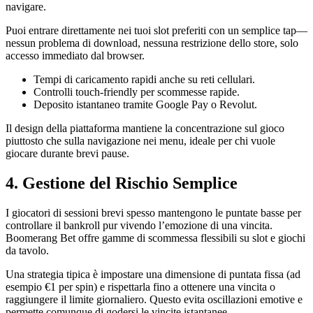
navigare.
Puoi entrare direttamente nei tuoi slot preferiti con un semplice tap—
nessun problema di download, nessuna restrizione dello store, solo
accesso immediato dal browser.
Tempi di caricamento rapidi anche su reti cellulari.
Controlli touch-friendly per scommesse rapide.
Deposito istantaneo tramite Google Pay o Revolut.
Il design della piattaforma mantiene la concentrazione sul gioco
piuttosto che sulla navigazione nei menu, ideale per chi vuole
giocare durante brevi pause.
4. Gestione del Rischio Semplice
I giocatori di sessioni brevi spesso mantengono le puntate basse per
controllare il bankroll pur vivendo l’emozione di una vincita.
Boomerang Bet offre gamme di scommessa flessibili su slot e giochi
da tavolo.
Una strategia tipica è impostare una dimensione di puntata fissa (ad
esempio €1 per spin) e rispettarla fino a ottenere una vincita o
raggiungere il limite giornaliero. Questo evita oscillazioni emotive e
permette comunque di godersi le vincite istantanee.