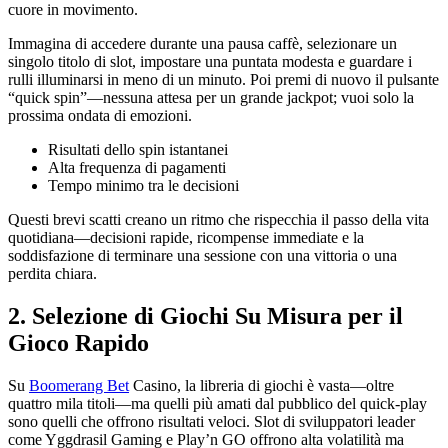
cuore in movimento.
Immagina di accedere durante una pausa caffè, selezionare un
singolo titolo di slot, impostare una puntata modesta e guardare i
rulli illuminarsi in meno di un minuto. Poi premi di nuovo il pulsante
“quick spin”—nessuna attesa per un grande jackpot; vuoi solo la
prossima ondata di emozioni.
Risultati dello spin istantanei
Alta frequenza di pagamenti
Tempo minimo tra le decisioni
Questi brevi scatti creano un ritmo che rispecchia il passo della vita
quotidiana—decisioni rapide, ricompense immediate e la
soddisfazione di terminare una sessione con una vittoria o una
perdita chiara.
2. Selezione di Giochi Su Misura per il
Gioco Rapido
Su
Boomerang Bet
Casino, la libreria di giochi è vasta—oltre
quattro mila titoli—ma quelli più amati dal pubblico del quick‑play
sono quelli che offrono risultati veloci. Slot di sviluppatori leader
come Yggdrasil Gaming e Play’n GO offrono alta volatilità ma