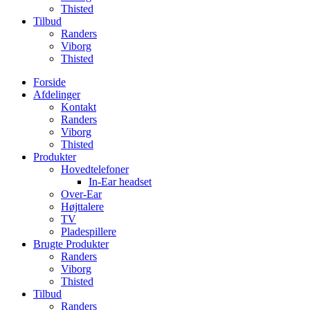
Thisted
Tilbud
Randers
Viborg
Thisted
Forside
Afdelinger
Kontakt
Randers
Viborg
Thisted
Produkter
Hovedtelefoner
In-Ear headset
Over-Ear
Højttalere
TV
Pladespillere
Brugte Produkter
Randers
Viborg
Thisted
Tilbud
Randers