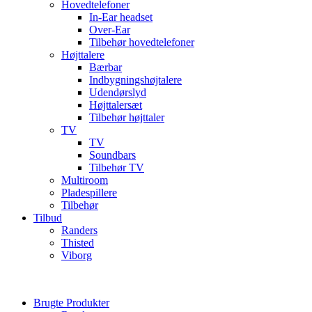
Hovedtelefoner
In-Ear headset
Over-Ear
Tilbehør hovedtelefoner
Højttalere
Bærbar
Indbygningshøjtalere
Udendørslyd
Højttalersæt
Tilbehør højttaler
TV
TV
Soundbars
Tilbehør TV
Multiroom
Pladespillere
Tilbehør
Tilbud
Randers
Thisted
Viborg
Brugte Produkter