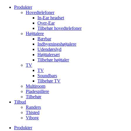
Videre
Produkter
til
Hovedtelefoner
indhold
In-Ear headset
Over-Ear
Tilbehør hovedtelefoner
Højttalere
Bærbar
Indbygningshøjtalere
Udendørslyd
Højttalersæt
Tilbehør højttaler
TV
TV
Soundbars
Tilbehør TV
Multiroom
Pladespillere
Tilbehør
Tilbud
Randers
Thisted
Viborg
Produkter