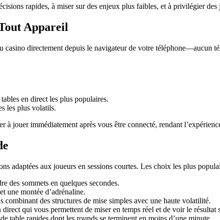
sions rapides, à miser sur des enjeux plus faibles, et à privilégier des 
 Tout Appareil
u casino directement depuis le navigateur de votre téléphone—aucun té
tables en direct les plus populaires.
 les plus volatils.
r à jouer immédiatement après vous être connecté, rendant l’expérience
de
s adaptées aux joueurs en sessions courtes. Les choix les plus populai
ndre des sommets en quelques secondes.
 et une montée d’adrénaline.
 combinant des structures de mise simples avec une haute volatilité.
direct qui vous permettent de miser en temps réel et de voir le résultat
de table rapides dont les rounds se terminent en moins d’une minute.