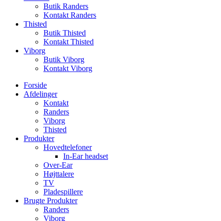
Butik Randers
Kontakt Randers
Thisted
Butik Thisted
Kontakt Thisted
Viborg
Butik Viborg
Kontakt Viborg
Forside
Afdelinger
Kontakt
Randers
Viborg
Thisted
Produkter
Hovedtelefoner
In-Ear headset
Over-Ear
Højttalere
TV
Pladespillere
Brugte Produkter
Randers
Viborg