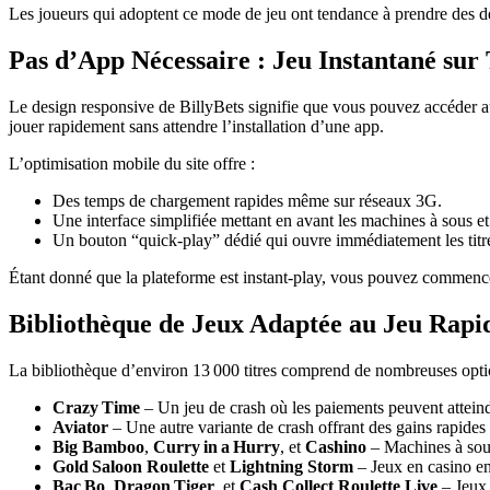
Les joueurs qui adoptent ce mode de jeu ont tendance à prendre des déci
Pas d’App Nécessaire : Jeu Instantané sur
Le design responsive de BillyBets signifie que vous pouvez accéder a
jouer rapidement sans attendre l’installation d’une app.
L’optimisation mobile du site offre :
Des temps de chargement rapides même sur réseaux 3G.
Une interface simplifiée mettant en avant les machines à sous et 
Un bouton “quick‑play” dédié qui ouvre immédiatement les titres
Étant donné que la plateforme est instant‑play, vous pouvez commence
Bibliothèque de Jeux Adaptée au Jeu Rapi
La bibliothèque d’environ 13 000 titres comprend de nombreuses option
Crazy Time
– Un jeu de crash où les paiements peuvent attei
Aviator
– Une autre variante de crash offrant des gains rapides
Big Bamboo
,
Curry in a Hurry
, et
Cashino
– Machines à sous
Gold Saloon Roulette
et
Lightning Storm
– Jeux en casino en 
Bac Bo
,
Dragon Tiger
, et
Cash Collect Roulette Live
– Jeux 