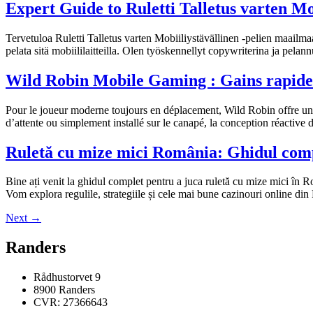
Expert Guide to Ruletti Talletus varten Mo
Tervetuloa Ruletti Talletus varten Mobiiliystävällinen -pelien maailmaan!
pelata sitä mobiililaitteilla. Olen työskennellyt copywriterina ja pelannu
Wild Robin Mobile Gaming : Gains rapide
Pour le joueur moderne toujours en déplacement, Wild Robin offre une
d’attente ou simplement installé sur le canapé, la conception réactive
Ruletă cu mize mici România: Ghidul compl
Bine ați venit la ghidul complet pentru a juca ruletă cu mize mici în Ro
Vom explora regulile, strategiile și cele mai bune cazinouri online di
Next
→
Randers
Rådhustorvet 9
8900 Randers
CVR: 27366643