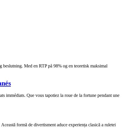
elig beslutning. Med en RTP på 98% og en teoretisk maksimal
anés
tats immédiats. Que vous tapotiez la roue de la fortune pendant une
. Această formă de divertisment aduce experiența clasică a ruletei