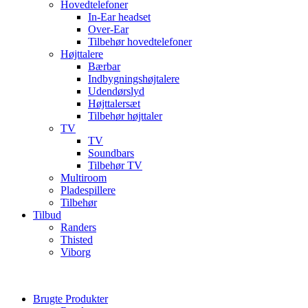
Hovedtelefoner
In-Ear headset
Over-Ear
Tilbehør hovedtelefoner
Højttalere
Bærbar
Indbygningshøjtalere
Udendørslyd
Højttalersæt
Tilbehør højttaler
TV
TV
Soundbars
Tilbehør TV
Multiroom
Pladespillere
Tilbehør
Tilbud
Randers
Thisted
Viborg
Brugte Produkter