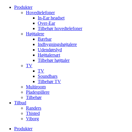
Videre
Produkter
til
Hovedtelefoner
indhold
In-Ear headset
Over-Ear
Tilbehør hovedtelefoner
Højttalere
Bærbar
Indbygningshøjtalere
Udendørslyd
Højttalersæt
Tilbehør højttaler
TV
TV
Soundbars
Tilbehør TV
Multiroom
Pladespillere
Tilbehør
Tilbud
Randers
Thisted
Viborg
Produkter