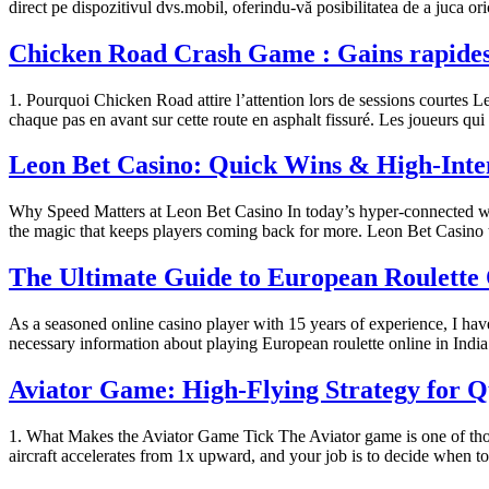
direct pe dispozitivul dvs.mobil, oferindu-vă posibilitatea de a juca or
Chicken Road Crash Game : Gains rapides
1. Pourquoi Chicken Road attire l’attention lors de sessions courtes L
chaque pas en avant sur cette route en asphalt fissuré. Les joueurs q
Leon Bet Casino: Quick Wins & High‑Inten
Why Speed Matters at Leon Bet Casino In today’s hyper‑connected world 
the magic that keeps players coming back for more. Leon Bet Casino t
The Ultimate Guide to European Roulette 
As a seasoned online casino player with 15 years of experience, I have
necessary information about playing European roulette online in India
Aviator Game: High‑Flying Strategy for 
1. What Makes the Aviator Game Tick The Aviator game is one of those 
aircraft accelerates from 1x upward, and your job is to decide when t