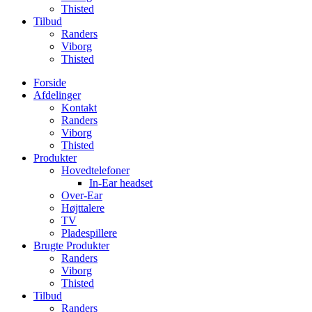
Thisted
Tilbud
Randers
Viborg
Thisted
Forside
Afdelinger
Kontakt
Randers
Viborg
Thisted
Produkter
Hovedtelefoner
In-Ear headset
Over-Ear
Højttalere
TV
Pladespillere
Brugte Produkter
Randers
Viborg
Thisted
Tilbud
Randers