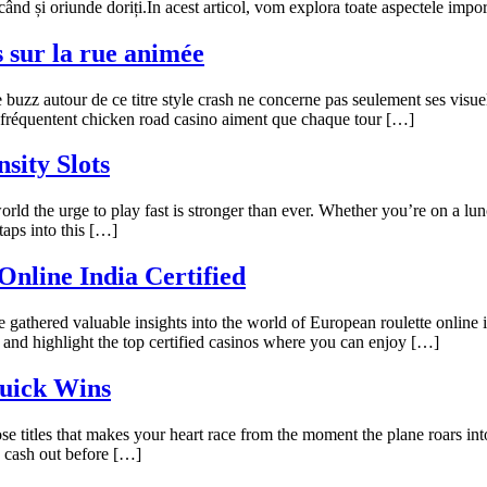
icând și oriunde doriți.În acest articol, vom explora toate aspectele imp
 sur la rue animée
e buzz autour de ce titre style crash ne concerne pas seulement ses visu
ui fréquentent chicken road casino aiment que chaque tour […]
sity Slots
the urge to play fast is stronger than ever. Whether you’re on a lunch b
aps into this […]
Online India Certified
 gathered valuable insights into the world of European roulette online i
 and highlight the top certified casinos where you can enjoy […]
Quick Wins
titles that makes your heart race from the moment the plane roars into 
o cash out before […]