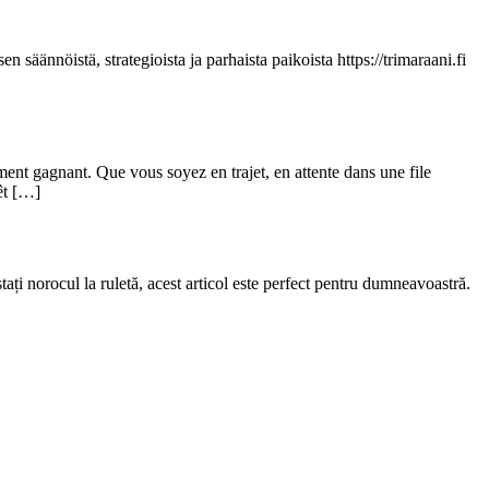
n säännöistä, strategioista ja parhaista paikoista https://trimaraani.fi
nt gagnant. Que vous soyez en trajet, en attente dans une file
êt […]
ați norocul la ruletă, acest articol este perfect pentru dumneavoastră.