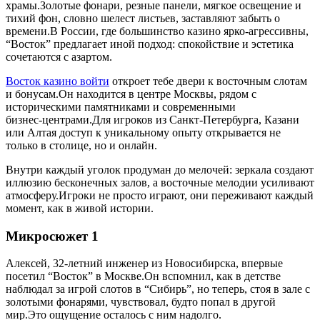
храмы.Золотые фонари, резные панели, мягкое освещение и
тихий фон, словно шелест листьев, заставляют забыть о
времени.В России, где большинство казино ярко‑агрессивны,
“Восток” предлагает иной подход: спокойствие и эстетика
сочетаются с азартом.
Восток казино войти
откроет тебе двери к восточным слотам
и бонусам.Он находится в центре Москвы, рядом с
историческими памятниками и современными
бизнес‑центрами.Для игроков из Санкт-Петербурга, Казани
или Алтая доступ к уникальному опыту открывается не
только в столице, но и онлайн.
Внутри каждый уголок продуман до мелочей: зеркала создают
иллюзию бесконечных залов, а восточные мелодии усиливают
атмосферу.Игроки не просто играют, они переживают каждый
момент, как в живой истории.
Микросюжет 1
Алексей, 32‑летний инженер из Новосибирска, впервые
посетил “Восток” в Москве.Он вспомнил, как в детстве
наблюдал за игрой слотов в “Сибирь”, но теперь, стоя в зале с
золотыми фонарями, чувствовал, будто попал в другой
мир.Это ощущение осталось с ним надолго.