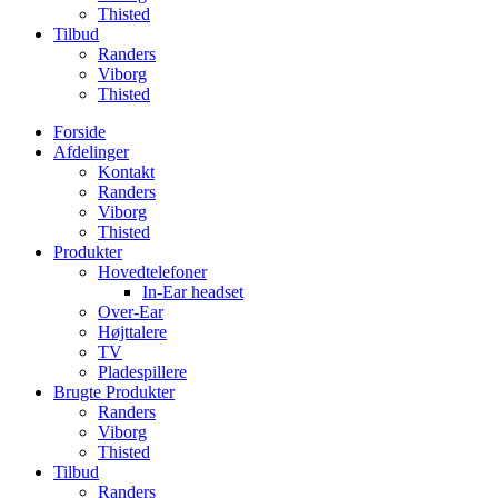
Thisted
Tilbud
Randers
Viborg
Thisted
Forside
Afdelinger
Kontakt
Randers
Viborg
Thisted
Produkter
Hovedtelefoner
In-Ear headset
Over-Ear
Højttalere
TV
Pladespillere
Brugte Produkter
Randers
Viborg
Thisted
Tilbud
Randers