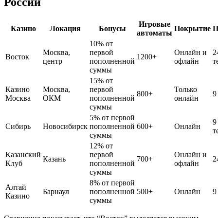
России
Игровые
Казино
Локация
Бонусы
Покрытие
П
автоматы
10% от
Москва,
первой
Онлайн и
2
Восток
1200+
центр
пополненной
офлайн
т
суммы
15% от
Казино
Москва,
первой
Только
800+
9
Москва
ОКМ
пополненной
онлайн
суммы
5% от первой
9 
Сибирь
Новосибирск
пополненной
600+
Онлайн
т
суммы
12% от
Казанский
первой
Онлайн и
Казань
700+
2
Клуб
пополненной
офлайн
суммы
8% от первой
Алтай
Барнаул
пополненной
500+
Онлайн
9
Казино
суммы