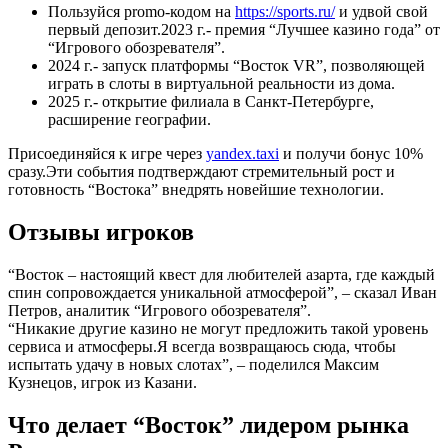
Пользуйся promo-кодом на
https://sports.ru/
и удвой свой
первый депозит.2023 г.- премия “Лучшее казино года” от
“Игрового обозревателя”.
2024 г.- запуск платформы “Восток VR”, позволяющей
играть в слоты в виртуальной реальности из дома.
2025 г.- открытие филиала в Санкт-Петербурге,
расширение географии.
Присоединяйся к игре через
yandex.taxi
и получи бонус 10%
сразу.Эти события подтверждают стремительный рост и
готовность “Востока” внедрять новейшие технологии.
Отзывы игроков
“Восток – настоящий квест для любителей азарта, где каждый
спин сопровождается уникальной атмосферой”, – сказал Иван
Петров, аналитик “Игрового обозревателя”.
“Никакие другие казино не могут предложить такой уровень
сервиса и атмосферы.Я всегда возвращаюсь сюда, чтобы
испытать удачу в новых слотах”, – поделился Максим
Кузнецов, игрок из Казани.
Что делает “Восток” лидером рынка