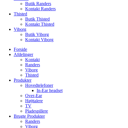
Butik Randers
Kontakt Randers
Thisted
Butik Thisted
Kontakt Thisted
Viborg
Butik Viborg
Kontakt Viborg
Forside
Afdelinger
Kontakt
Randers
Viborg
Thisted
Produkter
Hovedtelefoner
In-Ear headset
Over-Ear
Højttalere
TV
Pladespillere
Brugte Produkter
Randers
Viborg