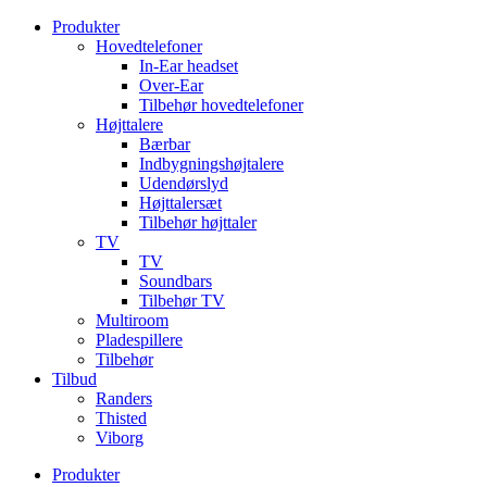
Videre
Produkter
til
Hovedtelefoner
indhold
In-Ear headset
Over-Ear
Tilbehør hovedtelefoner
Højttalere
Bærbar
Indbygningshøjtalere
Udendørslyd
Højttalersæt
Tilbehør højttaler
TV
TV
Soundbars
Tilbehør TV
Multiroom
Pladespillere
Tilbehør
Tilbud
Randers
Thisted
Viborg
Produkter