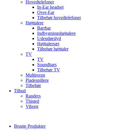
Hovedtelefoner
In-Ear headset
Over-Ear
Tilbehør hovedtelefoner
Højttalere
Bærbar
Indbygningshøjtalere
Udendørslyd
Højttalersæt
Tilbehør højttaler
TV
TV
Soundbars
Tilbehør TV
Multiroom
Pladespillere
Tilbehør
Tilbud
Randers
Thisted
Viborg
Brugte Produkter