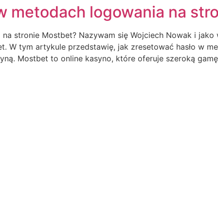
w metodach logowania na str
na stronie Mostbet? Nazywam się Wojciech Nowak i jako wi
t. W tym artykule przedstawię, jak zresetować hasło w me
yną. Mostbet to online kasyno, które oferuje szeroką gamę