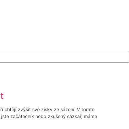
t
 chtějí zvýšit své zisky ze sázení. V tomto
ž jste začátečník nebo zkušený sázkař, máme