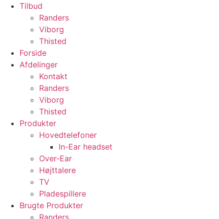
Tilbud
Randers
Viborg
Thisted
Forside
Afdelinger
Kontakt
Randers
Viborg
Thisted
Produkter
Hovedtelefoner
In-Ear headset
Over-Ear
Højttalere
TV
Pladespillere
Brugte Produkter
Randers