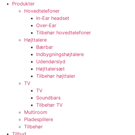
Videre
Produkter
til
Hovedtelefoner
indhold
In-Ear headset
Over-Ear
Tilbehør hovedtelefoner
Højttalere
Bærbar
Indbygningshøjtalere
Udendørslyd
Højttalersæt
Tilbehør højttaler
TV
TV
Soundbars
Tilbehør TV
Multiroom
Pladespillere
Tilbehør
Tilbud