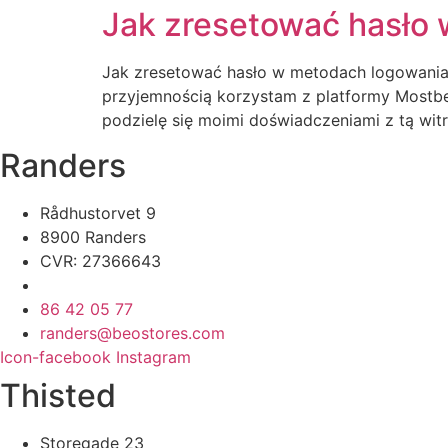
Jak zresetować hasło 
Jak zresetować hasło w metodach logowania 
przyjemnością korzystam z platformy Mostbe
podzielę się moimi doświadczeniami z tą witr
Randers
Rådhustorvet 9
8900 Randers
CVR: 27366643
86 42 05 77
randers@beostores.com
Icon-facebook
Instagram
Thisted
Storegade 23