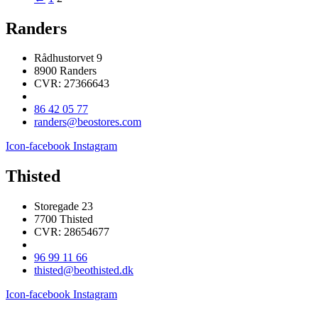
Randers
Rådhustorvet 9
8900 Randers
CVR: 27366643
86 42 05 77
randers@beostores.com
Icon-facebook
Instagram
Thisted
Storegade 23
7700 Thisted
CVR: 28654677
96 99 11 66
thisted@beothisted.dk
Icon-facebook
Instagram