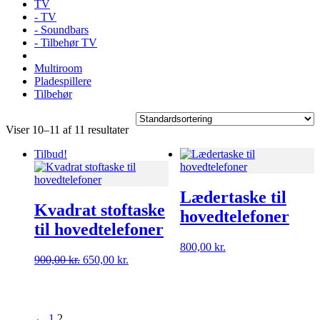
TV
- TV
- Soundbars
- Tilbehør TV
Multiroom
Pladespillere
Tilbehør
Viser 10–11 af 11 resultater
Tilbud!
Lædertaske til
Kvadrat stoftaske
hovedtelefoner
til hovedtelefoner
800,00
kr.
Den
Den
900,00
kr.
650,00
kr.
oprindelige
aktuelle
pris
pris
var:
er:
900,00 kr..
650,00 kr..
←
1
2