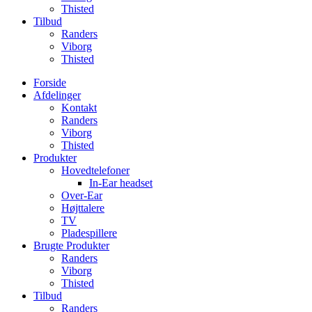
Thisted
Tilbud
Randers
Viborg
Thisted
Forside
Afdelinger
Kontakt
Randers
Viborg
Thisted
Produkter
Hovedtelefoner
In-Ear headset
Over-Ear
Højttalere
TV
Pladespillere
Brugte Produkter
Randers
Viborg
Thisted
Tilbud
Randers