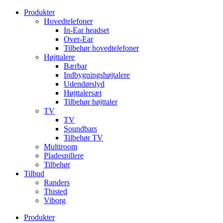
Videre
Produkter
til
Hovedtelefoner
indhold
In-Ear headset
Over-Ear
Tilbehør hovedtelefoner
Højttalere
Bærbar
Indbygningshøjtalere
Udendørslyd
Højttalersæt
Tilbehør højttaler
TV
TV
Soundbars
Tilbehør TV
Multiroom
Pladespillere
Tilbehør
Tilbud
Randers
Thisted
Viborg
Produkter