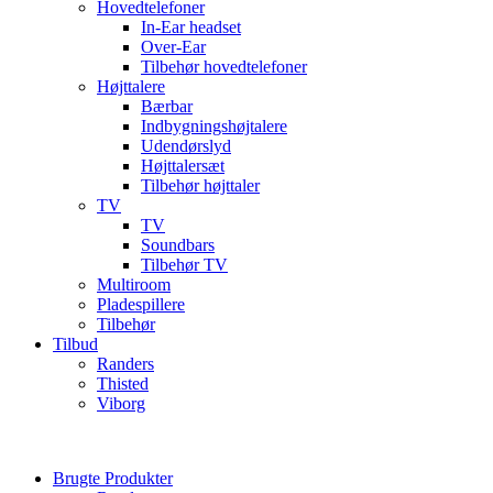
Hovedtelefoner
In-Ear headset
Over-Ear
Tilbehør hovedtelefoner
Højttalere
Bærbar
Indbygningshøjtalere
Udendørslyd
Højttalersæt
Tilbehør højttaler
TV
TV
Soundbars
Tilbehør TV
Multiroom
Pladespillere
Tilbehør
Tilbud
Randers
Thisted
Viborg
Brugte Produkter