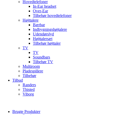
Hovedtelefoner
In-Ear headset
Over-Ear
Tilbehør hovedtelefoner
Højttalere
Bærbar
Indbygningshøjtalere
Udendørslyd
Højttalersæt
Tilbehør højttaler
TV
TV
Soundbars
Tilbehør TV
Multiroom
Pladespillere
Tilbehør
Tilbud
Randers
Thisted
Viborg
Brugte Produkter