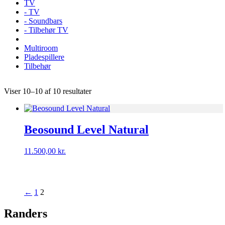
TV
- TV
- Soundbars
- Tilbehør TV
Multiroom
Pladespillere
Tilbehør
Viser 10–10 af 10 resultater
Beosound Level Natural
11.500,00
kr.
←
1
2
Randers