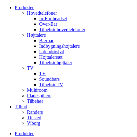
Videre
Produkter
til
Hovedtelefoner
indhold
In-Ear headset
Over-Ear
Tilbehør hovedtelefoner
Højttalere
Bærbar
Indbygningshøjtalere
Udendørslyd
Højttalersæt
Tilbehør højttaler
TV
TV
Soundbars
Tilbehør TV
Multiroom
Pladespillere
Tilbehør
Tilbud
Randers
Thisted
Viborg
Produkter