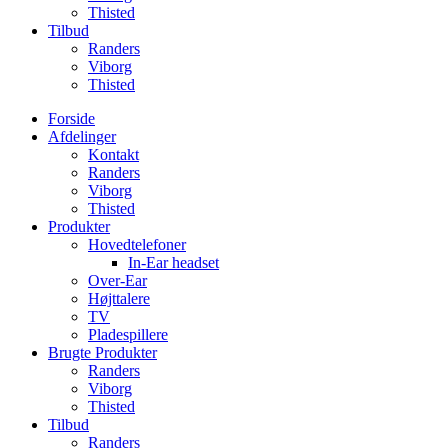
Thisted
Tilbud
Randers
Viborg
Thisted
Forside
Afdelinger
Kontakt
Randers
Viborg
Thisted
Produkter
Hovedtelefoner
In-Ear headset
Over-Ear
Højttalere
TV
Pladespillere
Brugte Produkter
Randers
Viborg
Thisted
Tilbud
Randers