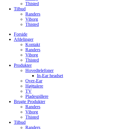
Thisted
Tilbud
Randers
Viborg
Thisted
Forside
Afdelinger
Kontakt
Randers
Viborg
Thisted
Produkter
Hovedtelefoner
In-Ear headset
Over-Ear
Højttalere
TV
Pladespillere
Brugte Produkter
Randers
Viborg
Thisted
Tilbud
Randers