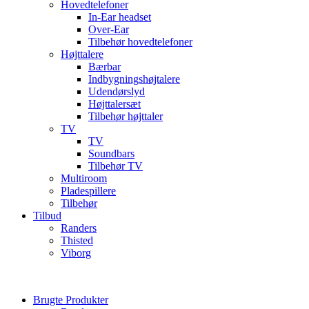
Hovedtelefoner
In-Ear headset
Over-Ear
Tilbehør hovedtelefoner
Højttalere
Bærbar
Indbygningshøjtalere
Udendørslyd
Højttalersæt
Tilbehør højttaler
TV
TV
Soundbars
Tilbehør TV
Multiroom
Pladespillere
Tilbehør
Tilbud
Randers
Thisted
Viborg
Brugte Produkter