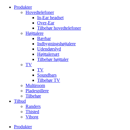
Videre
Produkter
til
Hovedtelefoner
indhold
In-Ear headset
Over-Ear
Tilbehør hovedtelefoner
Højttalere
Bærbar
Indbygningshøjtalere
Udendørslyd
Højttalersæt
Tilbehør højttaler
TV
TV
Soundbars
Tilbehør TV
Multiroom
Pladespillere
Tilbehør
Tilbud
Randers
Thisted
Viborg
Produkter