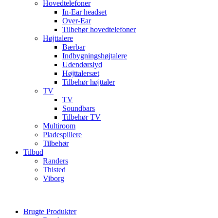
Hovedtelefoner
In-Ear headset
Over-Ear
Tilbehør hovedtelefoner
Højttalere
Bærbar
Indbygningshøjtalere
Udendørslyd
Højttalersæt
Tilbehør højttaler
TV
TV
Soundbars
Tilbehør TV
Multiroom
Pladespillere
Tilbehør
Tilbud
Randers
Thisted
Viborg
Brugte Produkter