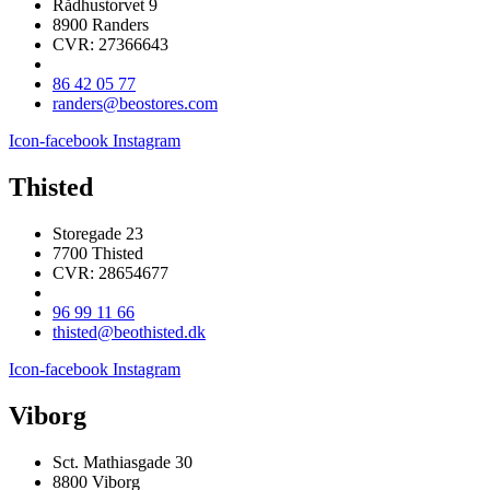
Rådhustorvet 9
8900 Randers
CVR: 27366643
86 42 05 77
randers@beostores.com
Icon-facebook
Instagram
Thisted
Storegade 23
7700 Thisted
CVR: 28654677
96 99 11 66
thisted@beothisted.dk
Icon-facebook
Instagram
Viborg
Sct. Mathiasgade 30
8800 Viborg