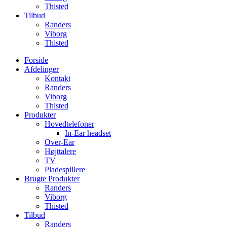
Thisted
Tilbud
Randers
Viborg
Thisted
Forside
Afdelinger
Kontakt
Randers
Viborg
Thisted
Produkter
Hovedtelefoner
In-Ear headset
Over-Ear
Højttalere
TV
Pladespillere
Brugte Produkter
Randers
Viborg
Thisted
Tilbud
Randers