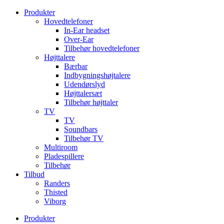
Videre
Produkter
til
Hovedtelefoner
indhold
In-Ear headset
Over-Ear
Tilbehør hovedtelefoner
Højttalere
Bærbar
Indbygningshøjtalere
Udendørslyd
Højttalersæt
Tilbehør højttaler
TV
TV
Soundbars
Tilbehør TV
Multiroom
Pladespillere
Tilbehør
Tilbud
Randers
Thisted
Viborg
Produkter