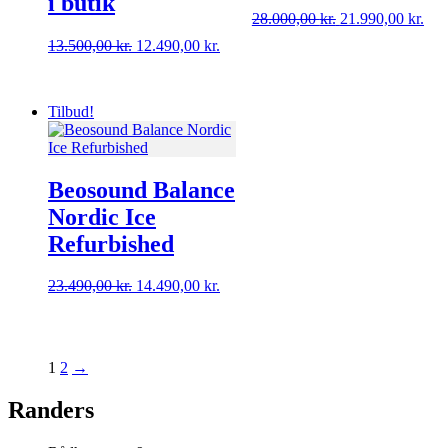
i butik
Den
De
28.000,00
kr.
21.990,00
kr.
oprindelige
aktu
Den
Den
13.500,00
kr.
12.490,00
kr.
pris
pris
oprindelige
aktuelle
var:
er:
pris
pris
28.000,00 kr..
21.9
var:
er:
Tilbud!
13.500,00 kr..
12.490,00 kr..
Beosound Balance
Nordic Ice
Refurbished
Den
Den
23.490,00
kr.
14.490,00
kr.
oprindelige
aktuelle
pris
pris
var:
er:
23.490,00 kr..
14.490,00 kr..
1
2
→
Randers