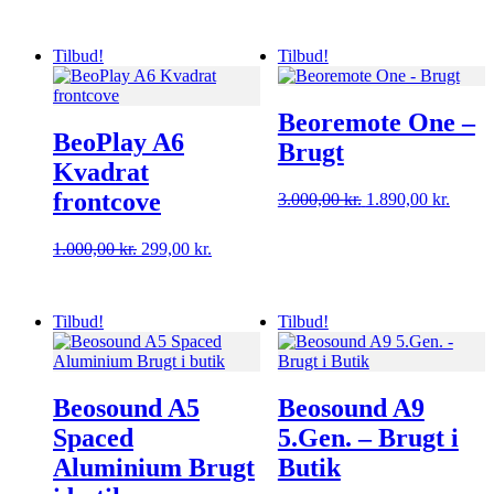
oprindelige
aktuel
pris
pris
var:
er:
Tilbud!
Tilbud!
4.899,00 kr..
3.690,
Beoremote One –
BeoPlay A6
Brugt
Kvadrat
frontcove
Den
Den
3.000,00
kr.
1.890,00
kr.
oprindelige
aktuel
pris
pris
Den
Den
1.000,00
kr.
299,00
kr.
var:
er:
oprindelige
aktuelle
3.000,00 kr..
1.890,
pris
pris
var:
er:
Tilbud!
Tilbud!
1.000,00 kr..
299,00 kr..
Beosound A5
Beosound A9
Spaced
5.Gen. – Brugt i
Aluminium Brugt
Butik