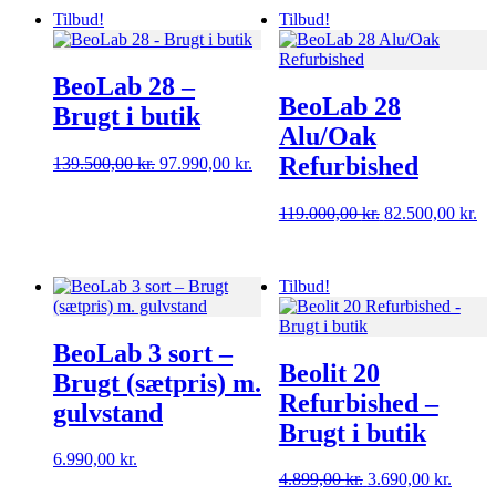
Tilbud!
Tilbud!
BeoLab 28 –
BeoLab 28
Brugt i butik
Alu/Oak
Refurbished
Den
Den
139.500,00
kr.
97.990,00
kr.
oprindelige
aktuelle
pris
pris
Den
De
119.000,00
kr.
82.500,00
kr.
var:
er:
oprindelige
ak
139.500,00 kr..
97.990,00 kr..
pris
pri
var:
er:
Tilbud!
119.000,00 kr..
82
BeoLab 3 sort –
Beolit 20
Brugt (sætpris) m.
Refurbished –
gulvstand
Brugt i butik
6.990,00
kr.
Den
Den
4.899,00
kr.
3.690,00
kr.