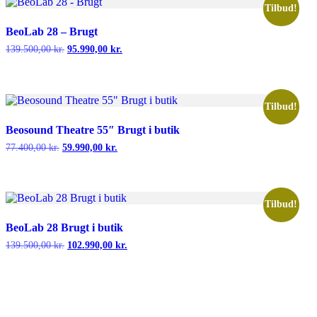
Tilbud!
BeoLab 28 – Brugt
Den
Den
139.500,00
kr.
95.990,00
kr.
oprindelige
aktuelle
pris
pris
var:
er:
139.500,00 kr..
95.990,00 kr..
Tilbud!
Beosound Theatre 55″ Brugt i butik
Den
Den
77.400,00
kr.
59.990,00
kr.
oprindelige
aktuelle
pris
pris
var:
er:
77.400,00 kr..
59.990,00 kr..
Tilbud!
BeoLab 28 Brugt i butik
Den
Den
139.500,00
kr.
102.990,00
kr.
oprindelige
aktuelle
pris
pris
var:
er:
139.500,00 kr..
102.990,00 kr..