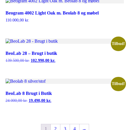
Beogram 4002 Light Oak m. Beolab 8 og møbel
110.000,00
kr.
Tilbud!
BeoLab 28 – Brugt i butik
Den
Den
139.500,00
kr.
102.990,00
kr.
oprindelige
aktuelle
pris
pris
var:
er:
139.500,00 kr..
102.990,00 kr..
Tilbud!
BeoLab 8 Brugt i Butik
Den
Den
24.000,00
kr.
19.490,00
kr.
oprindelige
aktuelle
pris
pris
var:
er:
24.000,00 kr..
19.490,00 kr..
1
2
3
4
→