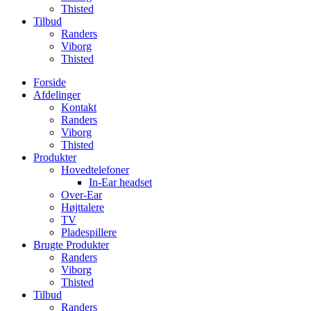
Thisted
Tilbud
Randers
Viborg
Thisted
Forside
Afdelinger
Kontakt
Randers
Viborg
Thisted
Produkter
Hovedtelefoner
In-Ear headset
Over-Ear
Højttalere
TV
Pladespillere
Brugte Produkter
Randers
Viborg
Thisted
Tilbud
Randers