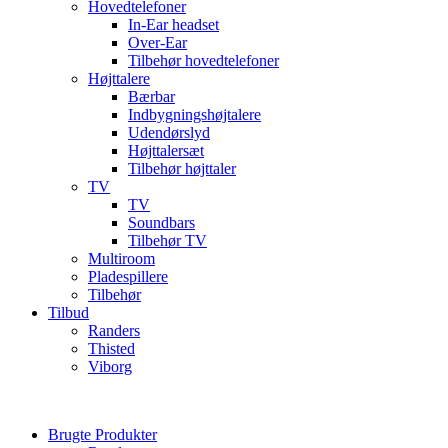
Hovedtelefoner
In-Ear headset
Over-Ear
Tilbehør hovedtelefoner
Højttalere
Bærbar
Indbygningshøjtalere
Udendørslyd
Højttalersæt
Tilbehør højttaler
TV
TV
Soundbars
Tilbehør TV
Multiroom
Pladespillere
Tilbehør
Tilbud
Randers
Thisted
Viborg
Brugte Produkter