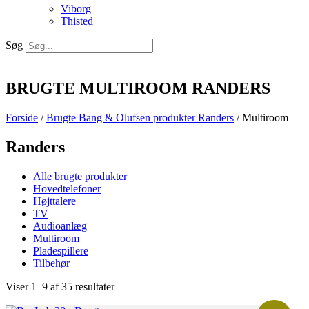
Viborg
Thisted
Søg
BRUGTE MULTIROOM RANDERS
Forside
/
Brugte Bang & Olufsen produkter Randers
/ Multiroom
Randers
Alle brugte produkter
Hovedtelefoner
Højttalere
TV
Audioanlæg
Multiroom
Pladespillere
Tilbehør
Viser 1–9 af 35 resultater