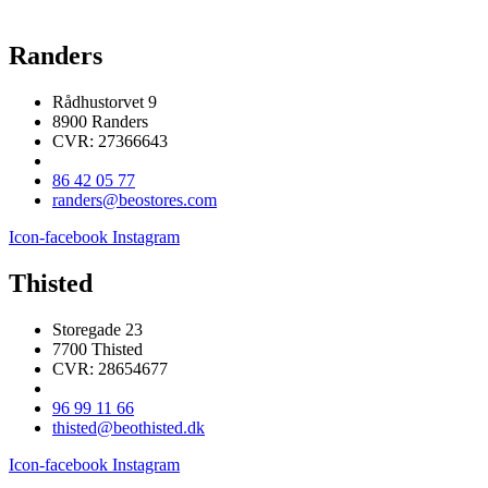
Randers
Rådhustorvet 9
8900 Randers
CVR: 27366643
86 42 05 77
randers@beostores.com
Icon-facebook
Instagram
Thisted
Storegade 23
7700 Thisted
CVR: 28654677
96 99 11 66
thisted@beothisted.dk
Icon-facebook
Instagram