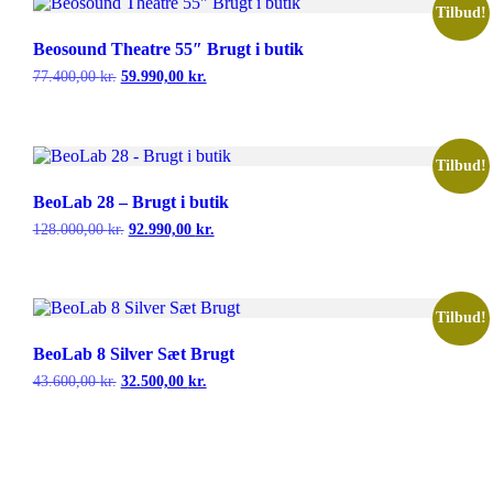
Tilbud!
Beosound Theatre 55″ Brugt i butik
Den
Den
77.400,00
kr.
59.990,00
kr.
oprindelige
aktuelle
pris
pris
var:
er:
77.400,00 kr..
59.990,00 kr..
Tilbud!
BeoLab 28 – Brugt i butik
Den
Den
128.000,00
kr.
92.990,00
kr.
oprindelige
aktuelle
pris
pris
var:
er:
128.000,00 kr..
92.990,00 kr..
Tilbud!
BeoLab 8 Silver Sæt Brugt
Den
Den
43.600,00
kr.
32.500,00
kr.
oprindelige
aktuelle
pris
pris
var:
er:
43.600,00 kr..
32.500,00 kr..