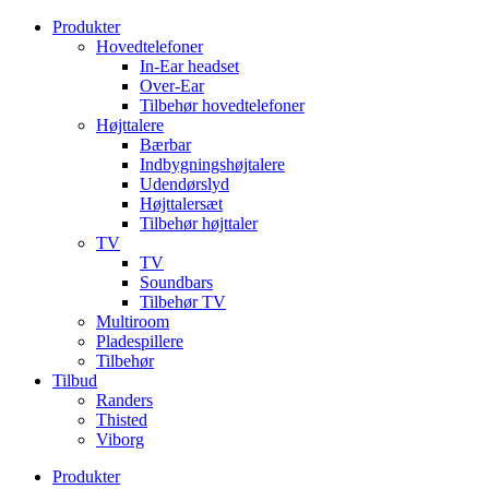
Videre
Produkter
til
Hovedtelefoner
indhold
In-Ear headset
Over-Ear
Tilbehør hovedtelefoner
Højttalere
Bærbar
Indbygningshøjtalere
Udendørslyd
Højttalersæt
Tilbehør højttaler
TV
TV
Soundbars
Tilbehør TV
Multiroom
Pladespillere
Tilbehør
Tilbud
Randers
Thisted
Viborg
Produkter