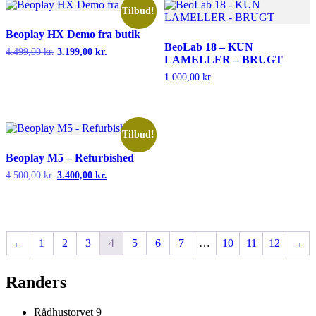
Tilbud!
Beoplay HX Demo fra butik
BeoLab 18 – KUN
Den
Den
4.499,00
kr.
3.199,00
kr.
LAMELLER – BRUGT
oprindelige
aktuelle
pris
pris
1.000,00
kr.
var:
er:
4.499,00 kr..
3.199,00 kr..
Tilbud!
Beoplay M5 – Refurbished
Den
Den
4.500,00
kr.
3.400,00
kr.
oprindelige
aktuelle
pris
pris
var:
er:
4.500,00 kr..
3.400,00 kr..
←
1
2
3
4
5
6
7
…
10
11
12
→
Randers
Rådhustorvet 9