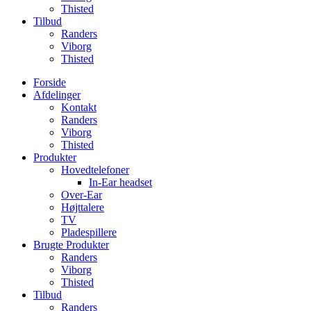
Thisted
Tilbud
Randers
Viborg
Thisted
Forside
Afdelinger
Kontakt
Randers
Viborg
Thisted
Produkter
Hovedtelefoner
In-Ear headset
Over-Ear
Højttalere
TV
Pladespillere
Brugte Produkter
Randers
Viborg
Thisted
Tilbud
Randers