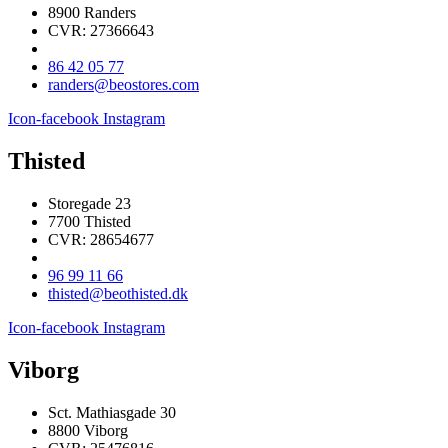
8900 Randers
CVR: 27366643
86 42 05 77
randers@beostores.com
Icon-facebook
Instagram
Thisted
Storegade 23
7700 Thisted
CVR: 28654677
96 99 11 66
thisted@beothisted.dk
Icon-facebook
Instagram
Viborg
Sct. Mathiasgade 30
8800 Viborg