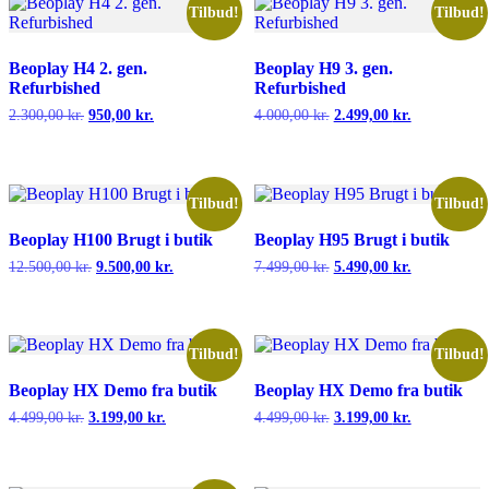
Tilbud!
Tilbud!
Beoplay H4 2. gen.
Beoplay H9 3. gen.
Refurbished
Refurbished
Den
Den
Den
Den
2.300,00
kr.
950,00
kr.
4.000,00
kr.
2.499,00
kr.
oprindelige
aktuelle
oprindelige
aktuelle
pris
pris
pris
pris
var:
er:
var:
er:
2.300,00 kr..
950,00 kr..
4.000,00 kr..
2.499,00 kr.
Tilbud!
Tilbud!
Beoplay H100 Brugt i butik
Beoplay H95 Brugt i butik
Den
Den
Den
Den
12.500,00
kr.
9.500,00
kr.
7.499,00
kr.
5.490,00
kr.
oprindelige
aktuelle
oprindelige
aktuelle
pris
pris
pris
pris
var:
er:
var:
er:
12.500,00 kr..
9.500,00 kr..
7.499,00 kr..
5.490,00 kr.
Tilbud!
Tilbud!
Beoplay HX Demo fra butik
Beoplay HX Demo fra butik
Den
Den
Den
Den
4.499,00
kr.
3.199,00
kr.
4.499,00
kr.
3.199,00
kr.
oprindelige
aktuelle
oprindelige
aktuelle
pris
pris
pris
pris
var:
er:
var:
er:
4.499,00 kr..
3.199,00 kr..
4.499,00 kr..
3.199,00 kr.