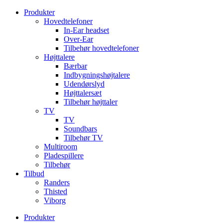
Videre
Produkter
til
Hovedtelefoner
indhold
In-Ear headset
Over-Ear
Tilbehør hovedtelefoner
Højttalere
Bærbar
Indbygningshøjtalere
Udendørslyd
Højttalersæt
Tilbehør højttaler
TV
TV
Soundbars
Tilbehør TV
Multiroom
Pladespillere
Tilbehør
Tilbud
Randers
Thisted
Viborg
Produkter